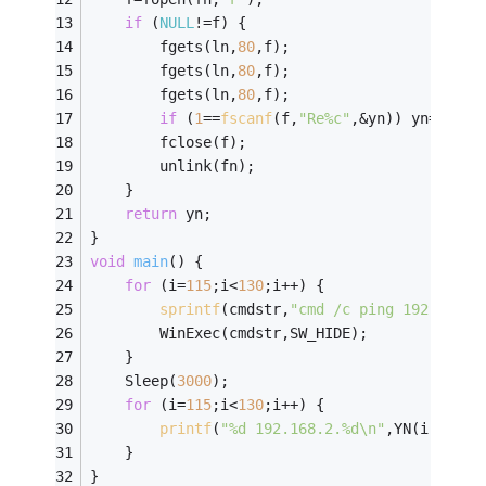
if
 (
NULL
!=f) {
        fgets(ln,
80
,f);
        fgets(ln,
80
,f);
        fgets(ln,
80
,f);
if
 (
1
==
fscanf
(f,
"Re%c"
,&yn)) yn=
'q'
-y
        fclose(f);
        unlink(fn);
    }
return
 yn;
}
void
main
()
{
for
 (i=
115
;i<
130
;i++) {
sprintf
(cmdstr,
"cmd /c ping 192.168.2
        WinExec(cmdstr,SW_HIDE);
    }
    Sleep(
3000
);
for
 (i=
115
;i<
130
;i++) {
printf
(
"%d 192.168.2.%d\n"
,YN(i),i);
    }
}