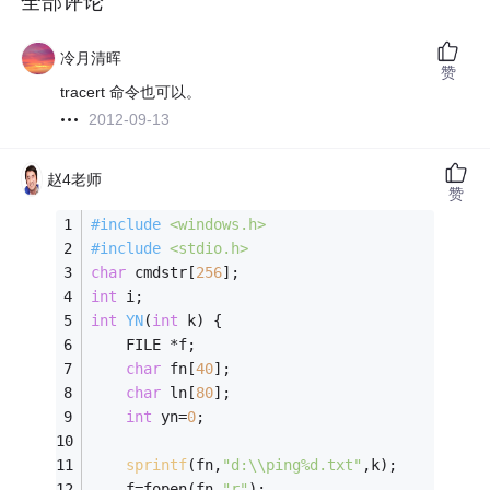
全部评论
冷月清晖
赞
tracert 命令也可以。
2012-09-13
赵4老师
赞
#
include
<windows.h>
#
include
<stdio.h>
char
 cmdstr[
256
];
int
 i;
int
YN
(
int
 k)
{
    FILE *f;
char
 fn[
40
];
char
 ln[
80
];
int
 yn=
0
;
sprintf
(fn,
"d:\\ping%d.txt"
,k);
    f=fopen(fn,
"r"
);