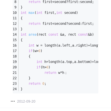
return
 first<second?first:second;
}
int
max
(
int
 first,
int
 second)
{
return
 first<second?second:first;
}
int
area
(rect 
const
 &a, rect 
const
&b)
{
int
 w = longth(a.left,a.right)+longth(b.l
if
(w>
0
)
	{
int
 h=longth(a.top,a.bottom)+longth(b
if
(h>
0
)
return
 w*h；
	}
return
0
;
}
2012-09-20