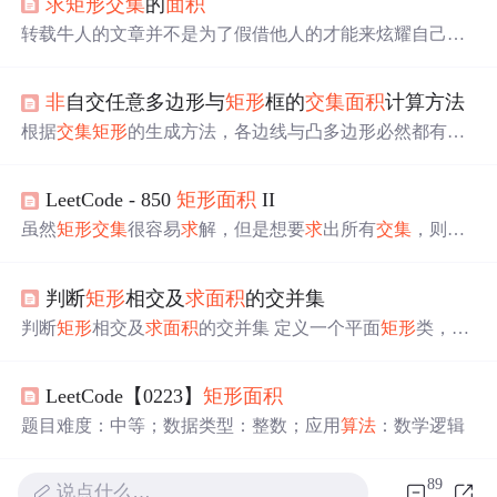
求
矩形
交集
的
面积
转载牛人的文章并不是为了假借他人的才能来炫耀自己，
个人是为了能够在想起该问题的时候看着方便，不用到处
去找，积累下来。以后是原文的出处，此人为牛人。 http://
非
自交任意多边形与
矩形
框的
交集
面积
计算方法
blog.csdn.net/v_july_v/article/details/7974418#comments 在一
个平面坐标系上，有两个
矩形
，它们的边分别平行于X和Y
根据
交集
矩形
的生成方法，各边线与凸多边形必然都有交
轴。 其中，
矩形
A已知， ax1(左边), ax2（
点，如果交点为多边形顶点，则进一步判断顶点的2条边的
邻接点是否在边线的同一侧，如果为同一侧，则该顶点算
LeetCode - 850
矩形
面积
II
两个点。针对第一个凹点p(i)，从p(i-2)开始反向扫描，检测
向量p(i-1)p(i)与向量p(i)p(k)的叉乘，k=i-2,…p(i)为新的多边
虽然
矩形
交集
很容易
求
解，但是想要
求
出所有
交集
，则需
形P1，p(i)p©连线为切分线，p(i)、p©及余下的点组成剩余
要让每个
矩形
和剩余其他
矩形
尝试比较，得出
交集
。对于 r
多边形P2。
交集
多边形为凸多边形，因此
面积
计算可使用
ectangle[i] = [x1, y1, x2, y2]，其中（x1，y1）是
矩形
i 左下
三角形方法，以p0点为固定点，依次取p(i-1)和p(i),i=2,…
判断
矩形
相交及
求
面积
的交并集
角的坐标， (xi1, yi1) 是该
矩形
左下角 的坐标， (xi2, yi2)
是该
矩形
右上角 的坐标。上面这种思路就是 ”扫描线
算法
判断
矩形
相交及
求
面积
的交并集 定义一个平面
矩形
类，从
“，扫描线法可以将 "面" 的问题，分解为 "线" 的问题，将
键盘输入两个
矩形
，判断这两个
矩形
是否相交？计算两
矩
"
矩形
（面）
交集
问题" 降解为 "区间（线）
交集
问题"。从
形
并集、
交集
的
面积
。 #include <iostream> using namespace
(1,1)到(2,2)，绿色
矩形
和红色
矩形
重叠。
LeetCode【0223】
矩形
面积
std; class rectangle{ private: float x1, y1, x2, y2; public: rectangl
e(){ x...
题目难度：中等；数据类型：整数；应用
算法
：数学逻辑
89
说点什么…