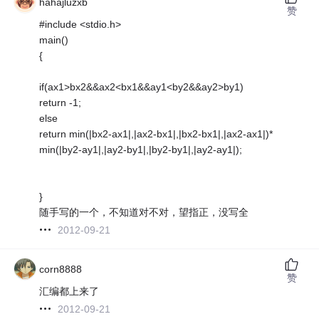
hahajluzxb
赞
#include <stdio.h>
main()
{
if(ax1>bx2&&ax2<bx1&&ay1<by2&&ay2>by1)
return -1;
else
return min(|bx2-ax1|,|ax2-bx1|,|bx2-bx1|,|ax2-ax1|)*
min(|by2-ay1|,|ay2-by1|,|by2-by1|,|ay2-ay1|);
}
随手写的一个，不知道对不对，望指正，没写全
2012-09-21
corn8888
赞
汇编都上来了
2012-09-21