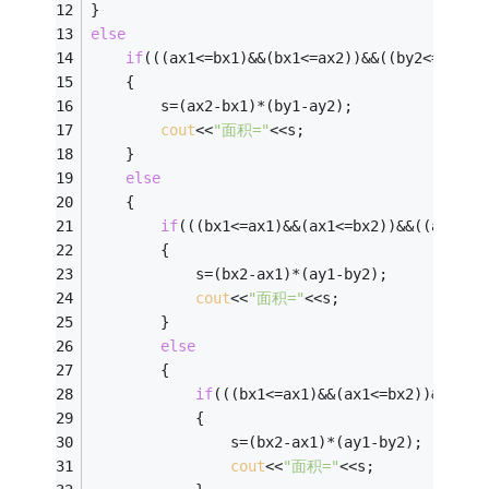
}
else
if
(((ax1<=bx1)&&(bx1<=ax2))&&((by2<=ay2)&
	{
		s=(ax2-bx1)*(by1-ay2);
cout
<<
"面积="
<<s;
	}
else
	{
if
(((bx1<=ax1)&&(ax1<=bx2))&&((ay2<=b
		{
			s=(bx2-ax1)*(ay1-by2);
cout
<<
"面积="
<<s;
		}
else
		{
if
(((bx1<=ax1)&&(ax1<=bx2))&&((ay
			{
				s=(bx2-ax1)*(ay1-by2);
cout
<<
"面积="
<<s;