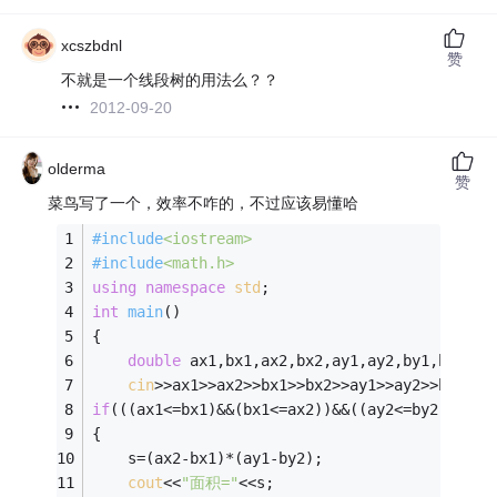
xcszbdnl
赞
不就是一个线段树的用法么？？
2012-09-20
olderma
赞
菜鸟写了一个，效率不咋的，不过应该易懂哈
#
include
<iostream>
#
include
<math.h>
using
namespace
std
;
int
main
()
{
double
 ax1,bx1,ax2,bx2,ay1,ay2,by1,by2,s;
cin
>>ax1>>ax2>>bx1>>bx2>>ay1>>ay2>>by1>>b
if
(((ax1<=bx1)&&(bx1<=ax2))&&((ay2<=by2)&&(by
{
	s=(ax2-bx1)*(ay1-by2);
cout
<<
"面积="
<<s;