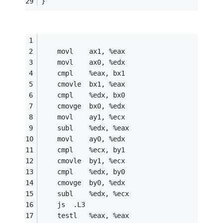
}
	movl	ax1, %eax
	movl	ax0, %edx
	cmpl	%eax, bx1
	cmovle	bx1, %eax
	cmpl	%edx, bx0
	cmovge	bx0, %edx
	movl	ay1, %ecx
	subl	%edx, %eax
	movl	ay0, %edx
	cmpl	%ecx, by1
	cmovle	by1, %ecx
	cmpl	%edx, by0
	cmovge	by0, %edx
	subl	%edx, %ecx
	js	.L3
	testl	%eax, %eax