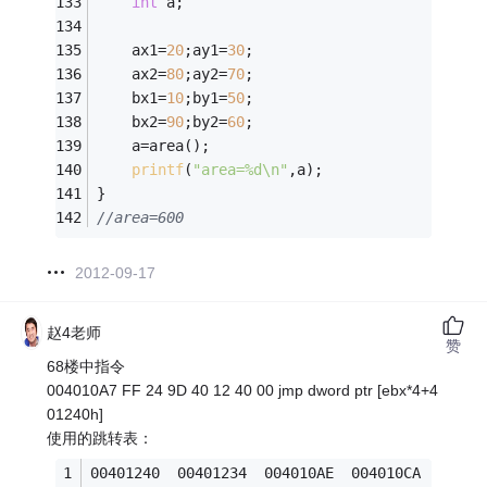
int
 a;
    ax1=
20
;ay1=
30
;
    ax2=
80
;ay2=
70
;
    bx1=
10
;by1=
50
;
    bx2=
90
;by2=
60
;
    a=area();
printf
(
"area=%d\n"
,a);
}
//area=600
2012-09-17
赵4老师
赞
68楼中指令
004010A7 FF 24 9D 40 12 40 00 jmp dword ptr [ebx*4+4
01240h]
使用的跳转表：
00401240  00401234  004010AE  004010CA