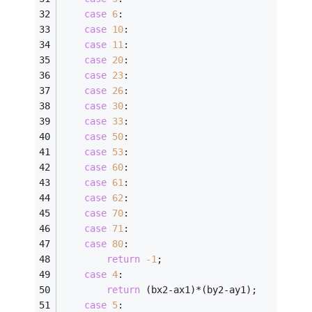
case
6
:
case
10
:
case
11
:
case
20
:
case
23
:
case
26
:
case
30
:
case
33
:
case
50
:
case
53
:
case
60
:
case
61
:
case
62
:
case
70
:
case
71
:
case
80
:
return
-1
;
case
4
:
return
 (bx2-ax1)*(by2-ay1);
case
5
: