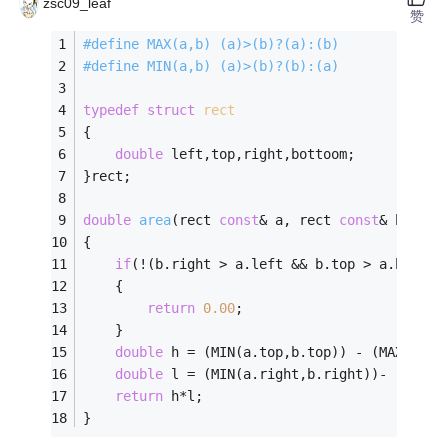
zsc09_leaf
赞
#
define
 MAX(a,b) (a)>(b)?(a):(b)
#
define
 MIN(a,b) (a)>(b)?(b):(a)
typedef
struct
rect
{
double
 left,top,right,bottoom;
}rect;
double
area
(rect 
const
& a, rect 
const
& b)
{
if
(!(b.right > a.left && b.top > a.bottoo
	{
return
0.00
;
	}
double
 h = (MIN(a.top,b.top)) - (MAX(a.bo
double
 l = (MIN(a.right,b.right))- (MAX(a
return
 h*l;
}