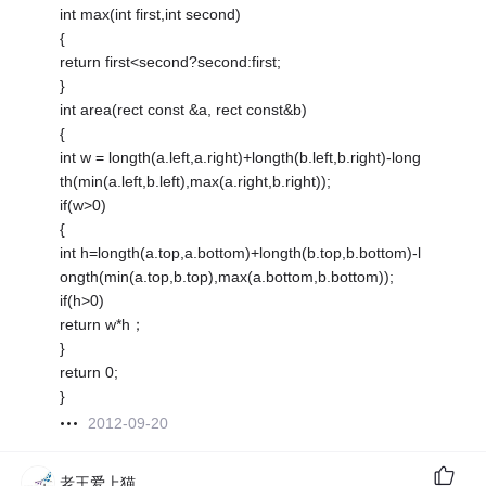
int max(int first,int second)
{
return first<second?second:first;
}
int area(rect const &a, rect const&b)
{
int w = longth(a.left,a.right)+longth(b.left,b.right)-long
th(min(a.left,b.left),max(a.right,b.right));
if(w>0)
{
int h=longth(a.top,a.bottom)+longth(b.top,b.bottom)-l
ongth(min(a.top,b.top),max(a.bottom,b.bottom));
if(h>0)
return w*h；
}
return 0;
}
2012-09-20
老王爱上猫