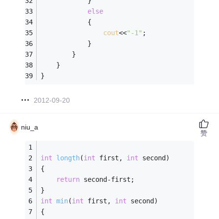
			}
else
			{
cout
<<
"-1"
;
			}
		}
	}
}
2012-09-20
niu_a
赞
int
longth
(
int
 first, 
int
 second)
{
return
 second-first;
}
int
min
(
int
 first, 
int
 second)
{