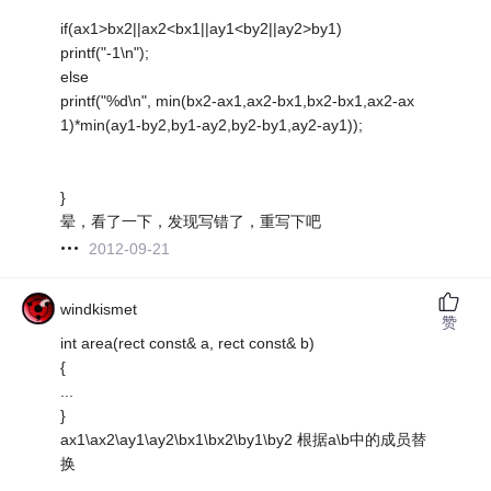
if(ax1>bx2||ax2<bx1||ay1<by2||ay2>by1)
printf("-1\n");
else
printf("%d\n", min(bx2-ax1,ax2-bx1,bx2-bx1,ax2-ax
1)*min(ay1-by2,by1-ay2,by2-by1,ay2-ay1));
}
晕，看了一下，发现写错了，重写下吧
2012-09-21
windkismet
赞
int area(rect const& a, rect const& b)
{
...
}
ax1\ax2\ay1\ay2\bx1\bx2\by1\by2 根据a\b中的成员替
换