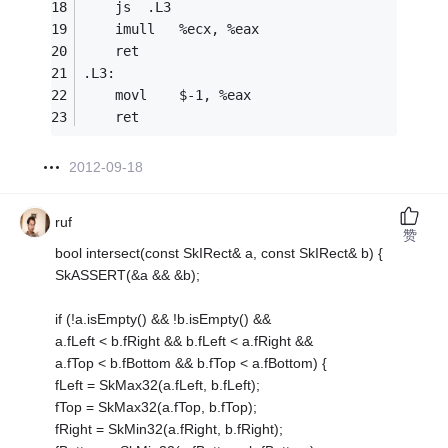
	js	.L3
	imull	%ecx, %eax
	ret
.L3:
	movl	$-1, %eax
	ret
2012-09-18
ruf
赞
bool intersect(const SkIRect& a, const SkIRect& b) {
SkASSERT(&a && &b);
if (!a.isEmpty() && !b.isEmpty() &&
a.fLeft < b.fRight && b.fLeft < a.fRight &&
a.fTop < b.fBottom && b.fTop < a.fBottom) {
fLeft = SkMax32(a.fLeft, b.fLeft);
fTop = SkMax32(a.fTop, b.fTop);
fRight = SkMin32(a.fRight, b.fRight);