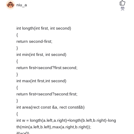
niu_a
赞
int longth(int first, int second)
{
return second-first;
}
int min(int first, int second)
{
return first<second?first:second;
}
int max(int first,int second)
{
return first<second?second:first;
}
int area(rect const &a, rect const&b)
{
int w = longth(a.left,a.right)+longth(b.left,b.right)-long
th(min(a.left,b.left),max(a.right,b.right));
if(w>0)