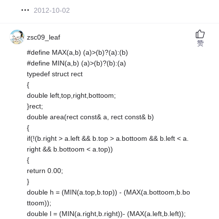
2012-10-02
zsc09_leaf
赞
#define MAX(a,b) (a)>(b)?(a):(b)
#define MIN(a,b) (a)>(b)?(b):(a)
typedef struct rect
{
double left,top,right,bottoom;
}rect;
double area(rect const& a, rect const& b)
{
if(!(b.right > a.left && b.top > a.bottoom && b.left < a.
right && b.bottoom < a.top))
{
return 0.00;
}
double h = (MIN(a.top,b.top)) - (MAX(a.bottoom,b.bo
ttoom));
double l = (MIN(a.right,b.right))- (MAX(a.left,b.left));