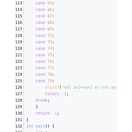
case
65
:
case
66
:
case
67
:
case
68
:
case
69
:
case
72
:
case
73
:
case
74
:
case
75
:
case
76
:
case
77
:
case
78
:
case
79
:
printf
(
"not ax1<=ax2 or not ay1<ay2 
return
-1
;
break
;
    }
return
-1
;
}
int
main
()
{