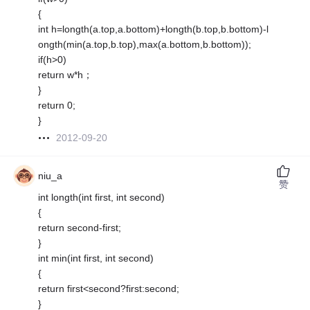
{
int h=longth(a.top,a.bottom)+longth(b.top,b.bottom)-l
ongth(min(a.top,b.top),max(a.bottom,b.bottom));
if(h>0)
return w*h；
}
return 0;
}
2012-09-20
niu_a
赞
int longth(int first, int second)
{
return second-first;
}
int min(int first, int second)
{
return first<second?first:second;
}