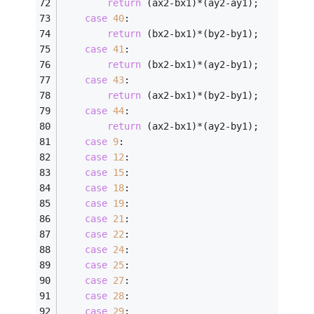
return
 (ax2-bx1)*(ay2-ay1);
case
40
:
return
 (bx2-bx1)*(by2-by1);
case
41
:
return
 (bx2-bx1)*(ay2-by1);
case
43
:
return
 (ax2-bx1)*(by2-by1);
case
44
:
return
 (ax2-bx1)*(ay2-by1);
case
9
:
case
12
:
case
15
:
case
18
:
case
19
:
case
21
:
case
22
:
case
24
:
case
25
:
case
27
:
case
28
:
case
29
: