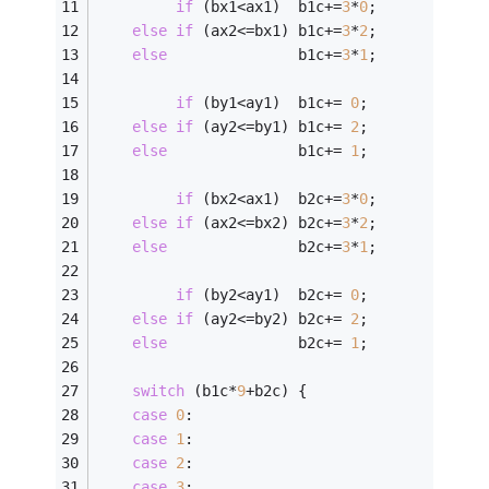
if
 (bx1<ax1)  b1c+=
3
*
0
;
else
if
 (ax2<=bx1) b1c+=
3
*
2
;
else
               b1c+=
3
*
1
;
if
 (by1<ay1)  b1c+= 
0
;
else
if
 (ay2<=by1) b1c+= 
2
;
else
               b1c+= 
1
;
if
 (bx2<ax1)  b2c+=
3
*
0
;
else
if
 (ax2<=bx2) b2c+=
3
*
2
;
else
               b2c+=
3
*
1
;
if
 (by2<ay1)  b2c+= 
0
;
else
if
 (ay2<=by2) b2c+= 
2
;
else
               b2c+= 
1
;
switch
 (b1c*
9
+b2c) {
case
0
:
case
1
:
case
2
:
case
3
: