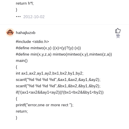
return h*l;
}
2012-10-02
hahajluzxb
赞
#include <stdio.h>
#define mintwo(x,y) ((x)>(y)?(y):(x))
#define min(x,y,z,a) mintwo(mintwo(x,y),mintwo(z,a))
main()
{
int ax1,ax2,ay1,ay2,bx1,bx2,by1,by2;
scanf("%d %d %d %d",&ax1,&ax2,&ay1,&ay2);
scanf("%d %d %d %d",&bx1,&bx2,&by1,&by2);
if(!(ax1<ax2&&ay1<ay2)||!(bx1<bx2&&by1<by2))
{
printf("error,one or more rect ");
return;
}