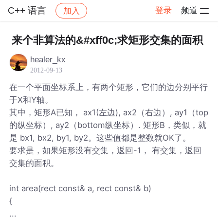
C++ 语言
登录
频道
加入
帖子详情
社区
C++ 语言
来个非算法的&#xff0c;求矩形交集的面积
healer_kx
2012-09-13
在一个平面坐标系上，有两个矩形，它们的边分别平行
于X和Y轴。
其中，矩形A已知， ax1(左边), ax2（右边）, ay1（top
的纵坐标）, ay2（bottom纵坐标）. 矩形B，类似，就
是 bx1, bx2, by1, by2。这些值都是整数就OK了。
要求是，如果矩形没有交集，返回-1， 有交集，返回
交集的面积。
int area(rect const& a, rect const& b)
{
...