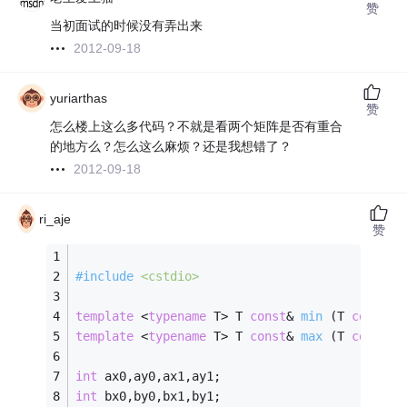
赞
当初面试的时候没有弄出来
2012-09-18
yuriarthas
赞
怎么楼上这么多代码？不就是看两个矩阵是否有重合
的地方么？怎么这么麻烦？还是我想错了？
2012-09-18
ri_aje
赞
#
include
<cstdio>
template
 <
typename
 T> 
T 
const
& 
min
(T 
const
& 
template
 <
typename
 T> 
T 
const
& 
max
(T 
const
& 
int
 ax0,ay0,ax1,ay1;
int
 bx0,by0,bx1,by1;