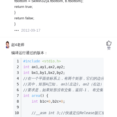
fBottom = SkMin32(a.fBottom, b.fBottom);
return true;
}
return false;
}
2012-09-17
赵4老师
赞
编译运行通过的版本：
#
include
<stdio.h>
int
 ax1,ay1,ax2,ay2;
int
 bx1,by1,bx2,by2;
//在一个平面坐标系上，有两个矩形，它们的边分别平行于
//其中，矩形A已知， ax1(左边), ax2（右边）, ay1
//要求是，如果矩形没有交集，返回-1， 有交集，返回
int
area
()
{
int
 b1c=
0
,b2c=
0
;
//__asm int 3;//快速定位Release版汇编代码用