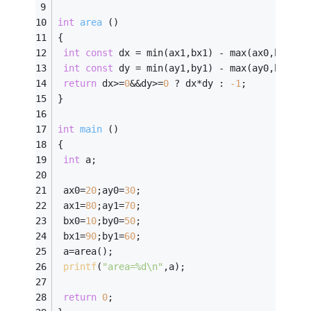
int
area
()
{
int
const
 dx = min(ax1,bx1) - max(ax0,bx0);
int
const
 dy = min(ay1,by1) - max(ay0,by0);
return
 dx>=
0
&&dy>=
0
 ? dx*dy : 
-1
;
}
int
main
()
{
int
 a;
 ax0=
20
;ay0=
30
;
 ax1=
80
;ay1=
70
;
 bx0=
10
;by0=
50
;
 bx1=
90
;by1=
60
;
 a=area();
printf
(
"area=%d\n"
,a);
return
0
;