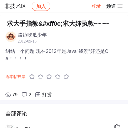
非技术区
登录
频道
加入
帖子详情
社区
非技术区
求大手指教&#xff0c;求大婶执教~~~~
路边吃瓜少年
2012-09-13
纠结一个问题 现在2012年是Java"钱景"好还是C
#！！！！
给本帖投票
79
2
打赏
全部评论