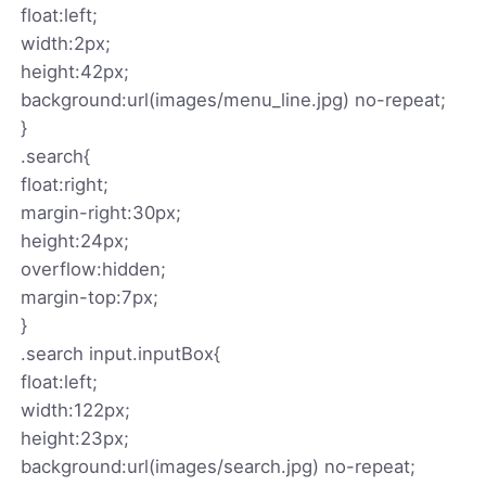
float:left;
width:2px;
height:42px;
background:url(images/menu_line.jpg) no-repeat;
}
.search{
float:right;
margin-right:30px;
height:24px;
overflow:hidden;
margin-top:7px;
}
.search input.inputBox{
float:left;
width:122px;
height:23px;
background:url(images/search.jpg) no-repeat;