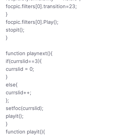
focpic.filters[0].transition=23;
}
focpic.filters[0].Play();
stopit();
}
function playnext(){
if(currslid==3){
currslid = 0;
}
else{
currslid++;
};
setfoc(currslid);
playit();
}
function playit(){