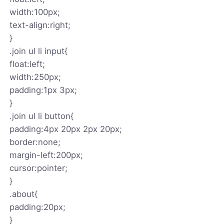
width:100px;
text-align:right;
}
.join ul li input{
float:left;
width:250px;
padding:1px 3px;
}
.join ul li button{
padding:4px 20px 2px 20px;
border:none;
margin-left:200px;
cursor:pointer;
}
.about{
padding:20px;
}