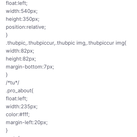
float:left;
width:540px;
height:350px;
position:relative;
}
.thubpic,.thubpiccur,.thubpic img,.thubpiccur img{
width:82px;
height:82px;
margin-bottom:7px;
}
/*tu*/
.pro_about{
float:left;
width:235px;
color:#fff;
margin-left:20px;
}