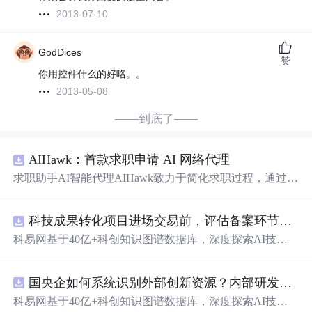
2013-07-10
GodDices
赞
你用控件什么的好咯。。
2013-05-08
——到底了——
AIHawk：首款求职申请 AI 网络代理
求职助手AI智能代理AIHawk致力于简化求职过程，通过自
动化职位申请流程。借助人工智能，它能够帮助用户以定
制化的方式申请多个职位。
科技成果转化项目进场交易前，评估备案环节需要准备哪些材料？.docx
科易网基于40亿+科创知识图谱数据库，深度探索AI技术
在技术转移、成果转化、技术经纪、知识产权、产业创
新、科技招商等垂直领域的多样化应用场景，研究科技创
国央企如何系统识别外部创新资源？内部研发体系完善，但对外部高校、中小科技企业技术能力缺乏动态认知。.docx
新领域的AI+数智化解决方案，推动科技创新与产业创新
智能化发展。
科易网基于40亿+科创知识图谱数据库，深度探索AI技术