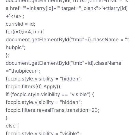
document.getElementById("fttltxt").innerHTML = '<
a href="'+lnkarry[id]+'" target="_blank">'+ttlarry[id]
+'</a>';
currslid = id;
for(i=0;i<4;i++){
document.getElementById("tmb"+i).className = "t
hubpic";
};
document.getElementById("tmb"+id).className
="thubpiccur";
focpic.style.visibility = "hidden";
focpic.filters[0].Apply();
if (focpic.style.visibility == "visible") {
focpic.style.visibility = "hidden";
focpic.filters.revealTrans.transition=23;
}
else {
focpic.style.visibility = "visible";