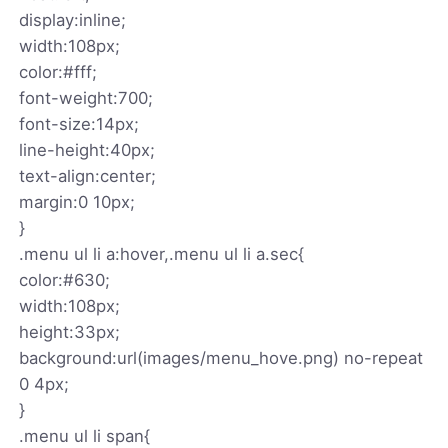
display:inline;
width:108px;
color:#fff;
font-weight:700;
font-size:14px;
line-height:40px;
text-align:center;
margin:0 10px;
}
.menu ul li a:hover,.menu ul li a.sec{
color:#630;
width:108px;
height:33px;
background:url(images/menu_hove.png) no-repeat
0 4px;
}
.menu ul li span{