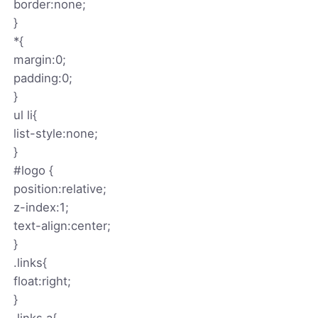
border:none;
}
*{
margin:0;
padding:0;
}
ul li{
list-style:none;
}
#logo {
position:relative;
z-index:1;
text-align:center;
}
.links{
float:right;
}
.links a{