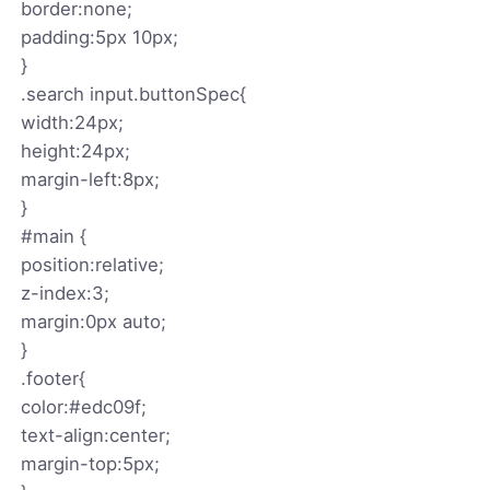
border:none;
padding:5px 10px;
}
.search input.buttonSpec{
width:24px;
height:24px;
margin-left:8px;
}
#main {
position:relative;
z-index:3;
margin:0px auto;
}
.footer{
color:#edc09f;
text-align:center;
margin-top:5px;