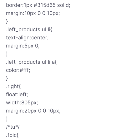
border:1px #315d65 solid;
margin:10px 0 0 10px;
}
.left_products ul li{
text-align:center;
margin:5px 0;
}
.left_products ul li a{
color:#fff;
}
.right{
float:left;
width:805px;
margin:20px 0 0 10px;
}
/*tu*/
.fpic{