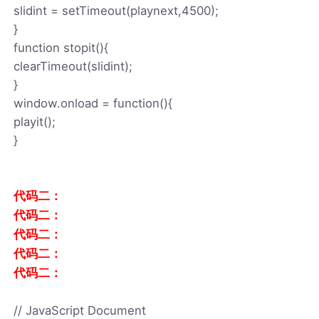
slidint = setTimeout(playnext,4500);
}
function stopit(){
clearTimeout(slidint);
}
window.onload = function(){
playit();
}
代码二：
代码二：
代码二：
代码二：
代码二：
// JavaScript Document