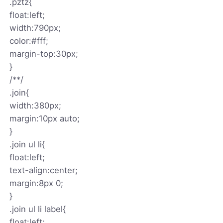
.pztz{
float:left;
width:790px;
color:#fff;
margin-top:30px;
}
/**/
.join{
width:380px;
margin:10px auto;
}
.join ul li{
float:left;
text-align:center;
margin:8px 0;
}
.join ul li label{
float:left;