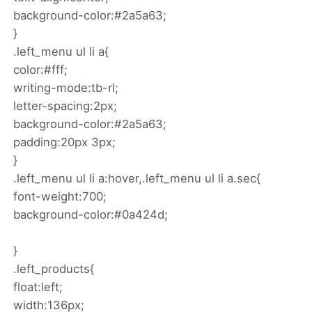
background-color:#2a5a63;
}
.left_menu ul li a{
color:#fff;
writing-mode:tb-rl;
letter-spacing:2px;
background-color:#2a5a63;
padding:20px 3px;
}
.left_menu ul li a:hover,.left_menu ul li a.sec{
font-weight:700;
background-color:#0a424d;
}
.left_products{
float:left;
width:136px;