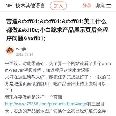
.NET技术其他语言
登录
频道
加入
帖子详情
社区
.NET技术其他语言
苦逼&#xff01;&#xff01;&#xff01;美工什么
都做&#xff0c;小白跪求产品展示页后台程
序问题&#xff01;
w-qjie
2012-09-14
平面设计对此零基础，为了弄一个网站就看了几个drea
mweaver视频教程，知道程序这块水太深啦
只好在这里请教大虾，能把任务完成就好了：：我的任
务是吧这页面做的能用，吧产品全部上传上去就可以
了！
我现在要做的是这样一个页面
有三层目
http://www.75366.com/products.html#nogo
录，右边的产品展示图片切换什么我已经知道怎么弄