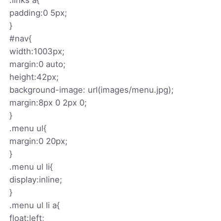
padding:0 5px;
}
#nav{
width:1003px;
margin:0 auto;
height:42px;
background-image: url(images/menu.jpg);
margin:8px 0 2px 0;
}
.menu ul{
margin:0 20px;
}
.menu ul li{
display:inline;
}
.menu ul li a{
float:left;