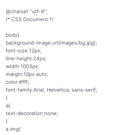
@charset "utf-8";
/* CSS Document */
body{
background-image:url(images/bg.jpg);
font-size:12px;
line-height:24px;
width:1003px;
margin:10px auto;
color:#fff;
font-family:Arial, Helvetica, sans-serif;
}
a{
text-decoration:none;
}
a img{