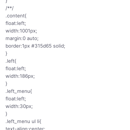
}
/**/
.content{
float:left;
width:1001px;
margin:0 auto;
border:1px #315d65 solid;
}
.left{
float:left;
width:186px;
}
.left_menu{
float:left;
width:30px;
}
.left_menu ul li{
text-align:center;