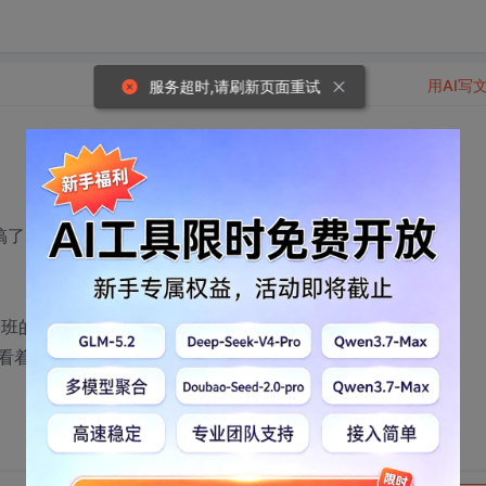
用AI写
服务超时,请刷新页面重试
搞了msp430的。毕业以后休息了一个月，随便体验了下
同班的同学各种菜。。。。。想提速都不成啊。。。
看着老给力了。