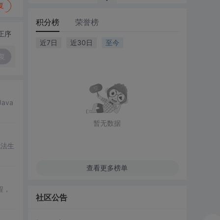
复
积分榜
荣誉榜
正序
近7日
近30日
至今
复
ava
暂无数据
无法生
查看更多榜单
程，
社区公告