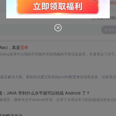
转发到动态
举报
写回
切换为时间
发表回
Mac)，真是
蛋疼
Swing菜单中出现的不同操作系统风格的字体渲染差异，作者表达了对于J
题及解决方案。最初尝试通过简单的profile配置来添加新设备，但发现
：JAVA 学到什么水平就可以转战 Android 了？
编程语言，最终专注于Android开发。分享了从理论学习到实战项目的全过
等问题的解决方法