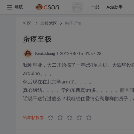
全部
Ada助手
导航
社区
非技术区
帖子详情
蛋疼至极
2012-09-15 01:57:28
Kent.Zhang
我刚毕业，大二开始搞了一年c51单片机。大四毕设
arduino。。。
然后现在在北京学arm了。。。。
真心纠结。。。。学的东西真tm多。。。。。而且
话说干这行过瘾么？我就想住爱情公寓那样的房子，
给本帖投票