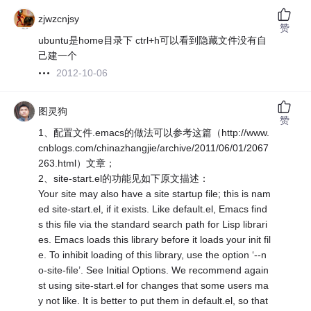
zjwzcnjsy
赞
ubuntu是home目录下 ctrl+h可以看到隐藏文件没有自
己建一个
2012-10-06
图灵狗
赞
1、配置文件.emacs的做法可以参考这篇（http://www.
cnblogs.com/chinazhangjie/archive/2011/06/01/2067
263.html）文章；
2、site-start.el的功能见如下原文描述：
Your site may also have a site startup file; this is nam
ed site-start.el, if it exists. Like default.el, Emacs find
s this file via the standard search path for Lisp librari
es. Emacs loads this library before it loads your init fil
e. To inhibit loading of this library, use the option ‘--n
o-site-file’. See Initial Options. We recommend again
st using site-start.el for changes that some users ma
y not like. It is better to put them in default.el, so that