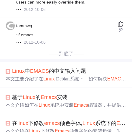
users can more easily override them.
2012-10-06
tommwq
赞
~/.emacs
2012-10-06
——到底了——
Linux
中
EMACS
的中文输入问题
本文主要介绍了在
Linux
Debian系统下，如何解决
EMACS
中文输入的问题。包括安装必要的语言包，设置环境变量
LC_CTYPE，以及通过修改
emacs
启动脚本来确保中文输
基于
Linux
的
Emacs
安装
入的正确配置。
本文介绍如何在
Linux
系统中安装
Emacs
编辑器，并提供基
本的操作指南，包括启动、查看版本及保存退出等步骤。
在
linux
下修改
emacs
颜色字体,
Linux
系统下的
Emacs
本文介绍在
Linux
下修改
Emacs
颜色字体的安装步骤。先安