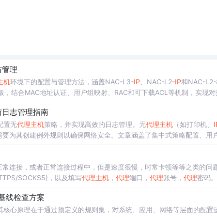
与管理
主机
环境下的配置与管理方法，涵盖NAC-L3-
IP
、NAC-L2-
IP
和NAC-L2-
板，结合MAC地址认证、用户组映射、RAC和可下载ACL等机制，实现对
述了如何配置内部及外部用户数据库、导入供应商属性-值对以增强状态验
与日志管理指南
账日志的步骤，帮助管理员
有效
监控网络行为、排查问题并提
配置无
代理
主机
策略，并实现高效的日志管理。无
代理
主机
（如打印机、
I
此需要为其创建例外规则以确保网络安全。文章涵盖了集中式策略配置、用
提供了实际应用场景、常见问题解答和配置流程总结，帮助用户构建安全
正常连接，或者正常连接过程中，但是速度很慢，时常卡顿等等之类的问
TTPS/SOCKS5)，以及填写
代理
主机
，
代理
端口，
代理
账号，
代理
密码
IP
，去访问目标网站，如 TikTok，Twitter，youtube等，看看访问网站
基线检查方案
慢。
其核心原理在于通过预定义的规则集，对系统、应用、网络等层面的配置