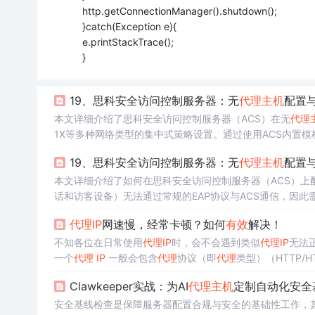
http.getConnectionManager().shutdown();
}catch(Exception e){
e.printStackTrace();
}
19、思科安全访问控制服务器：无
代理
主机
配置
本文详细介绍了思科安全访问控制服务器（ACS）在无
代理
1X等多种网络类型的集中式策略设置。通过使用ACS内置模
机、
IP
电话等无
代理
设备的安全接入控制。同时，文章还阐
19、思科安全访问控制服务器：无
代理
主机
配置
并详细说明了启用和定制失败尝试、通过认证及RADIUS记
本文详细介绍了如何在思科安全访问控制服务器（ACS）上
话和访客设备）无法通过常规的EAP协议与ACS通信，因
据库管理、供应商属性导入以及日志记录的详细步骤，同时
代理
IP
网速慢，经常卡顿？如何
有效
解决！
的网络访问控制体系。
不知各位在日常使用
代理
IP
时，会不会遇到类似
代理
IP
无法
一个
代理
IP
一般会包含
代理
协议（即
代理
类型）（HTTP/H
whoer.net，
ip
location.net 等网站，查看是否是填写的
代理
Clawkeeper实战：为AI
代理
主机
定制自动化安全
常。距离越远，数据传输所需的时间就越长，网速就可能越
安全基线检查是保障服务器配置合规与安全的基础性工作，