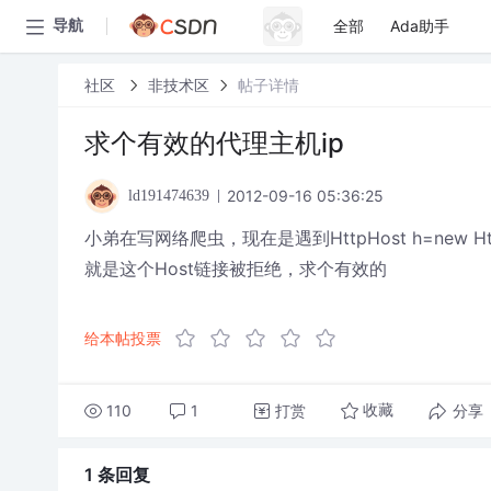
全部
Ada助手
导航
社区
非技术区
帖子详情
求个有效的代理主机ip
2012-09-16 05:36:25
ld191474639
小弟在写网络爬虫，现在是遇到HttpHost h=new HttpHost
就是这个Host链接被拒绝，求个有效的
给本帖投票
110
1
打赏
分享
收藏
1 条
回复