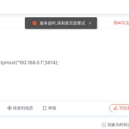
用AI写
服务超时,请刷新页面重试
("192.168.0.1",5614);
转发到动态
举报
写回
切换为时间