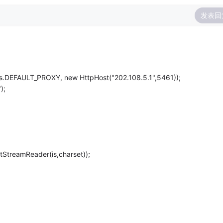
发表回
.DEFAULT_PROXY, new HttpHost("202.108.5.1",5461));
);
StreamReader(is,charset));