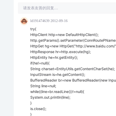
请发表友善的回复…
ld191474639
2012-09-16
try{
HttpClient http=new DefaultHttpClient();
http.getParams().setParameter(ConnRoutePNames
HttpGet hg=new HttpGet("http://www.baidu.com/"
HttpResponse hr=http.execute(hg);
HttpEntity he=hr.getEntity();
if(he!=null){
String charset=EntityUtils.getContentCharSet(he);
InputStream is=he.getContent();
BufferedReader br=new BufferedReader(new Input
String line=null;
while((line=br.readLine())!=null){
System.out.println(line);
}
is.close();
}