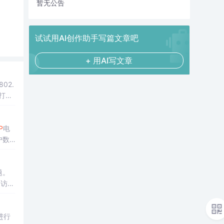
暂无公告
试试用AI创作助手写篇文章吧
+ 用AI写文章
802.
打印
证，
P
电
户数
可靠
题。
。访问
是否正
进行