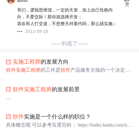
adfstl
赞
哥们，逻辑思维强，一定的天资，加上自己性格内
向，不爱交际！那你就选择开发；
喜欢和人打交道，不想整天对着代码，那么就实施；
2012-09-18
——到底了——
实施工程师
的发展方向
软件
实施工程师
的工作是
软件
产品服务主线的一个决定性
环节，
软件
的成功离不开实施。那什么才是成功的实施
呢？要让用户真正使用起来，让用户满意，用户的成功也
软件
实施工程师
的发展前景
就是
软件
的成功。
软件
的实施，其实并不是一件看起来很
容易的事，也许可算是一项挑战，有时还需要工程师们一
种“明知山有虎，偏向虎山行”的信心和勇气。 工作内容：
软件
实施工程师
的工作是
软件
产品服务主线的一个决定性
负责工程实施： 包括常用操作系统、应用
软件
及公司所
开
环节，
软件
的成功离不开实施。那什么才是成功的实施
发
的
软件
安装、调试、定制
开发
及维护，还有少部分硬
软件
实施是一个什么样的职位？
呢？要让用户真正使用起来，让用户满意，用户的成功也
件、网络的工作； 负责现场培训： 现场
软件
应用培训；
就是
软件
的成功。
软件
的实施，其实并不是一件看起来很
具体概念呢 可以参考百度百科： https://baike.baidu.com/ite
协助项目验收； 负责需
容易的事，也许可算是一项挑战，有时还需要工程师们一
m/%E8%BD%AF%E4%BB%B6%E5%AE%9E%E6%96%B
种“明知山有虎，偏向虎山行”的信心和勇气。
D%E5%B7%A5%E7%A8%8B%E5%B8%88/8882811?fr=alad