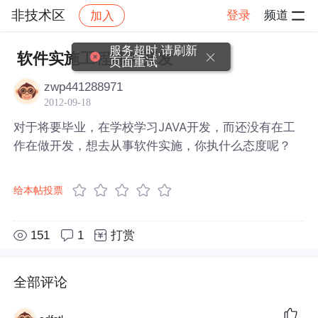
非技术区
登录
频道
加入
帖子详情
社区
非技术区
服务超时,请刷新
软件实施工程师与开发
页面重试
zwp441288971
2012-09-18
对于将要毕业，在学校学习JAVA开发，而还没有在工
作在做开发，想去从事软件实施，你执什么态度呢？
给本帖投票
151
1
打赏
全部评论