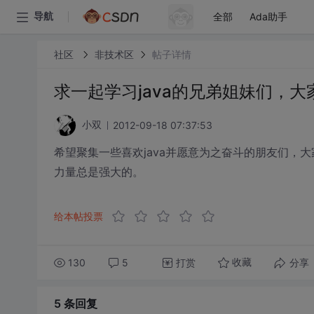
全部
Ada助手
导航
社区
非技术区
帖子详情
求一起学习java的兄弟姐妹们，
2012-09-18 07:37:53
小双
希望聚集一些喜欢java并愿意为之奋斗的朋友们，
力量总是强大的。
给本帖投票
130
5
打赏
分享
收藏
5 条
回复