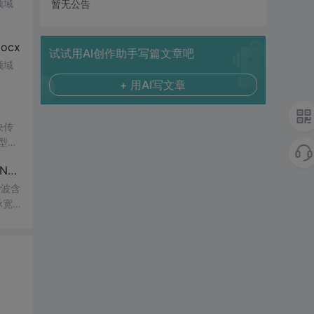
领域
暂无公告
cx
试试用AI创作助手写篇文章吧
领域
+ 用AI写文章
决传
类型和
UI
博客 下载 社区 AtomGit 模型市场 搜CSDN 搜索 AI 搜索 会员中心 创作中心 基于DPWMA调制与正负序分离的ANPC三电平并网逆变器前馈控制策略研究（Simulink仿真实现）
谐波含
脉宽
的开
仿真
适
制策略
，鼓