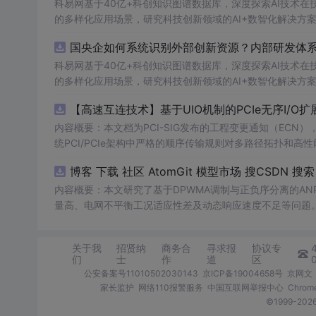
科易网基于40亿+科创知识图谱数据库，深度探索AI技术
的多样化应用场景，研究科技创新领域的AI+数智化解决方
国央企如何系统识别外部创新资源？内部研发体系
科易网基于40亿+科创知识图谱数据库，深度探索AI技术
的多样化应用场景，研究科技创新领域的AI+数智化解决方
【高速互连技术】基于UIO机制的PCIe无序I/O
内容概要：本文档为PCI-SIG发布的工程变更通知（ECN），介绍
统PCI/PCIe架构中严格的顺序传输规则对多路径拓扑和高性
规则，允许请
求
方（Requester）自主管理数据顺序，
O
内容概要：本文研究了基于DPWMA调制与正负序分离的A
量高、电网不平衡工况适应性差及动态响应速度不足等问题。
调制（DPWMA）、正负序分离锁相技术和电网电压前馈控
关动作机制，改善了输出电压电流的谐波特性，而且通过精
关于我
招贤纳
商务合
寻求报
协议专
结果显示，所提出的控制策略能有效降低并网谐波含量，提升
们
士
作
道
区
合人群：具备一定电力电子基础知识和仿真技能的研发人员，
公安备案号11010502030143
京ICP备19004658号
京网文〔
场景及目标：①研究和开发高性能并网逆变器，特别是针对
家长监护
网络110报警服务
中国互联网举报中心
Chro
来提高并网逆变器对电网扰动的适应性和响应速度；③为相关领域的学
©1999-2
结合实际的仿真软件（如MATLAB/Simulink）进行