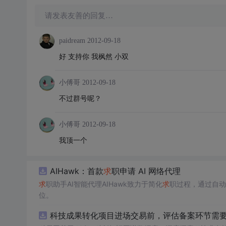
请发表友善的回复…
paidream
2012-09-18
好 支持你 我枫然 小双
小傅哥
2012-09-18
不过群号呢？
小傅哥
2012-09-18
我顶一个
AIHawk：首款
求
职申请 AI 网络代理
求
职助手AI智能代理AIHawk致力于简化
求
职过程，通过自动
位。
科技成果转化项目进场交易前，评估备案环节需要准