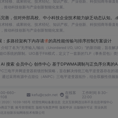
在技术转移、成果转化、技术经纪、知识产权、产业创新、科技招商等垂直
案，推动科技创新与产业创新智能化发展。
完善，但对外部高校、中小科技企业技术能力缺乏动态认知。.do
在技术转移、成果转化、技术经纪、知识产权、产业创新、科技招商等垂直
案，推动科技创新与产业创新智能化发展。
扩展：多路径架构下内存请
求
的高性能传输与排序控制方案设计
了名为“无序输入/输出（Unordered I/O, UIO）”的新功能，旨在解
能IO系统的限制。UIO基于Flit模式，定义了一套新的TLP（事务层包）
支持多路径路由、提升系统效率并兼容现有生产者-消费者模型。文档详细说明了
NPC三电平并网逆变器前馈控制策略，旨在解决传统三电平逆变器存在的
通过采用有源中点箝位（ANPC）三电平逆变器拓扑，结合双极性倍频
制，构建了一套一体化的高性能并网控制体系。该体系不仅优化了逆变器
确的相位同步和扰动补偿，显著提高了系统的动态响应能力和抗扰性能。
400-660-
在线客
工作时间 8:30-
锁相精度与系统动态稳定性，确保在复杂电网工况下的高质量稳定并网。 
kefu@csdn.net
0108
服
22:00
尤其是从事新能源发电、储能系统、柔性输电等领域研究的专业人士。 使用
2020〕1039-165号
经营性网站备案信息
北京互联网违法和不良信息举报中心
大功率、高电能质量要
求
的应用场景；②探索如何通过先进的调制和控
me商店下载
账号管理规范
版权与免责声明
版权申诉
出版物许可证
营业执照
术研究和技术开发提供理论依据和实践指导。 阅读建议：建议读者
026北京创新乐知网络技术有限公司
实践操作，以便更好地理解和掌握文中提到的各种控制策略的具体实现方法。同时