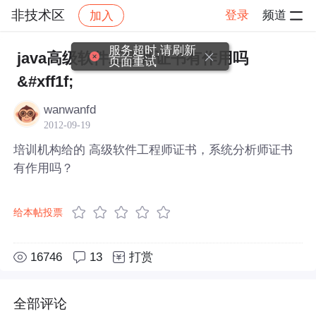
非技术区
登录
频道
加入
帖子详情
社区
非技术区
服务超时,请刷新
java高级软件工程师证书有作用吗
页面重试
&#xff1f;
wanwanfd
2012-09-19
培训机构给的 高级软件工程师证书，系统分析师证书
有作用吗？
给本帖投票
16746
13
打赏
全部评论