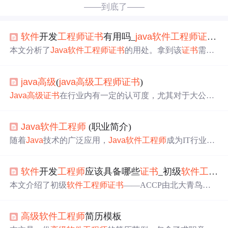
——到底了——
软件
开发
工程师
证书
有用吗_
java
软件
工程师
证书
有
本文分析了
Java
软件
工程师
证书
的用处。拿到该
证书
需掌
握J2SE平台编程、
Java
桌面项目开发、Linux操作及数据库
管理等知识，难度较高。但除高含金量
证书
外，多数
证书
java
高级
(
java
高级
工程师
证书
)
实际用处不大，IT行业更看重实践经验和动手能力，程序
员应靠项目说话。
Java
高级
证书
在行业内有一定的认可度，尤其对于大公司
面试有所帮助，但实际工作中更看重个人能力和项目经
验。
证书
分为多个级别和专业，包括初级、中级和
高级
资
Java
软件
工程师
(职业简介)
格。尽管如此，许多公司并不完全依赖
证书
，而是重视实
际工作经历和完成的项目。因此，
Java
工程师
的能力和作
随着
Java
技术的广泛应用，
Java
软件
工程师
成为IT行业中
品通常比
证书
更重要。
炙手可热的职业之一。本文介绍
Java
软件
工程师
的工作内
容、职业要求和发展前景，解析
Java
软件
工程师
的日常任
软件
开发
工程师
应该具备哪些
证书
_初级
软件
工程师
务、必备技能以及未来可能的发展路径。
本文介绍了初级
软件
工程师
证书
——ACCP由北大青鸟提
供的详细学习路径，涵盖三个阶段的课程设计，从基础
Jav
a
入门到企业级项目实战，强调了关键技能的培养和实战项
高级
软件
工程师
简历模板
目的结合。