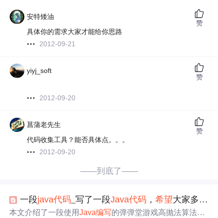
安特矮油
赞
具体你的需求大家才能给你思路
2012-09-21
yiyj_soft
赞
2012-09-20
菖蒲老先生
赞
代码收集工具？能否具体点。。。
2012-09-20
——到底了——
一段
java
代码
_写了一段
Java
代码
，
希望
大家多多
指
本文介绍了一段使用
Java
编写
的弹弹堂游戏高抛法算法，