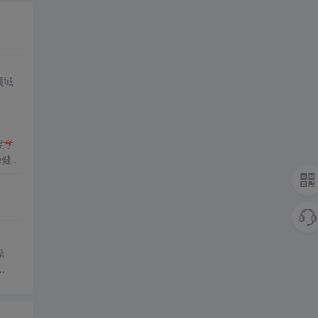
。
领域
度
学
稳健性
力。
优化
模型的
操
议结合
策略，
lli
、场