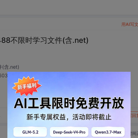
用AI写
bf20488不限时学习文件(含.net)
(含.net)
1603
转发到动态
举报
享
写回
切换为时间