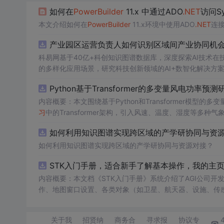
如何在
PowerBuilder
11.x 中通过ADO
.NET
访问Sy
本文介绍如何在
PowerBuilder
11.x环境中使用ADO
.NET
连接
产业园区运营负责人如何识别区域间产业协同机会？
科易网基于40亿+科创知识图谱数据库，深度探索AI技术
的多样化应用场景，研究科技创新领域的AI+数智化解决方
Python基于Transformer的多变量风电功率预测
内容概要：本文围绕基于Python和Transformer模
习
中的Transformer架构，引入风速、温度、湿度等
与可靠性，研究结合近端梯度算法求解LASSO分位数回归
如何利用知识图谱实现跨区域的产学研协同与资源对
该技术是机器
学习
与新能源领域深度融合的典型应用，旨在提高风电并网的稳
础，熟悉主流深度
如何利用知识图谱实现跨区域的产学研协同与资源对接？
学习
框架（如PyTorch或TensorF
等相关工作的技术人员。; 使用场景及目标：①应用于风电场实际运行中的短期功率预测系统，辅助电网进行精准负荷调配与调度决策；
STK入门手册，适合新手了解基本操作，我的主
②作为科研项目的技术蓝本，用于复现、改进或扩展基于Tran
内容概要：本文档《STK入门手册》系统介绍了AGI公司开发的Sa
融合
所提供的代码实现进行动手实践，重点关注多变量数据的预处理
作、地图窗口设置、各类对象（如卫星、航天器、设施、传
并尝试在不同风电数据集上验证模型的泛化性能与鲁棒性。
P）、长周期轨道内容概要：预测（LOP）、地形本文档为与高
te Tool Kit（STK）软件的基本用enarios的时
关于我
招贤纳
商务合
寻求报
协议专
景及动画演示等功能，帮助用户进行全面（Scenario）管理