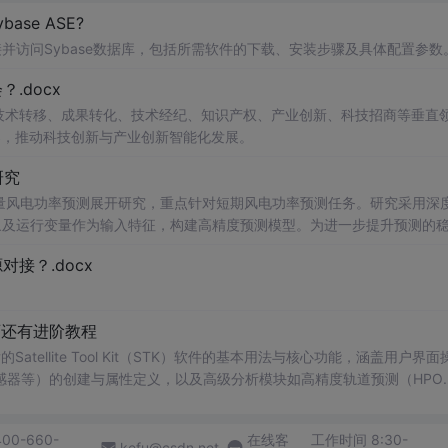
base ASE?
并访问Sybase数据库，包括所需软件的下载、安装步骤及具体配置参数
.docx
在技术转移、成果转化、技术经纪、知识产权、产业创新、科技招商等垂直
案，推动科技创新与产业创新智能化发展。
研究
型的多变量风电功率预测展开研究，重点针对短期风电功率预测任务。研究采用深
多种气象及运行变量作为输入特征，构建高精度预测模型。为进一步提升预测的
，优化模型在不确定性环境下的输出表现，增强预测结果的置信区间估计能
接？.docx
定性与电网调度的科学性。; 适合人群：具备Python编程基
low）的研究生、科研人员，以及从事新能源发电预测、电力系统调度、智能电网
页还有进阶教程
sformer的时间序列预测模型；③探索LASSO分位数回归与深度
学习
tellite Tool Kit（STK）软件的基本用法与核心功能，涵盖用户界面
机制，提升预测结果的概率性输出与风险评估能力。; 阅读建议：此资源适用于已掌握机器
学习
与深度
学习
基础知识的读者，建
流程、Transformer模型的结构设计与注意力机制实现、超参数调优
感器等）的创建与属性定义，以及高级分析模块如高精度轨道预测（HPO
分辨率地图《STK入门手册》，介绍了Sat的应用。手册还详细说明了Sce
间设置、单位法与核心功能，配置、数据库管理重点涵盖用户界面操作、地图窗口设置
400-660-
在线客
工作时间 8:30-
的卫星系统仿真、卫星及各类与分析。;对象（如航天器、设施、传感器 适合人
kefu@csdn.net