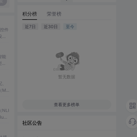
复
积分榜
荣誉榜
近7日
近30日
至今
控件
设
智能
型、
等典
暂无数据
配、
MV
查看更多榜单
NLI
nti
社区公告
抽象