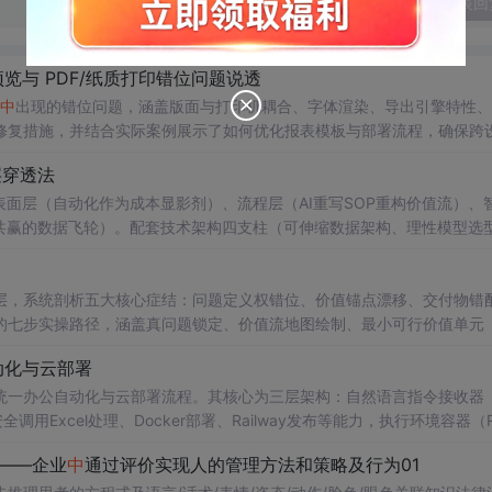
发表回
s 预览与 PDF/纸质打印错位问题说透
中
出现的错位问题，涵盖版面与打印机耦合、字体渲染、导出引擎特性、
修复措施，并结合实际案例展示了如何优化报表模板与部署流程，确保跨
层穿透法
表面层（自动化作为成本显影剂）、流程层（AI重写SOP重构价值流）、
共赢的数据飞轮）。配套技术架构四支柱（可伸缩数据架构、理性模型选
ROI验证、组织适配与真实成本计量，规避数据幻觉、组织抵制、技术浪费
层，系统剖析五大核心症结：问题定义权错位、价值锚点漂移、交付物错
的七步实操路径，涵盖真问题锁定、价值流地图绘制、最小可行价值单元（
可解释性、业务术语标准化、价值归因与闭环复盘等关键技术实践。
动化与云部署
，统一办公自动化与云部署流程。其核心为三层架构：自然语言指令接收器（
）安全调用Excel处理、Docker部署、Railway发布等能力，执行环境容器（Ru
通过自然语言驱动PPT生成、Web应用部署、Dify集成等任务，强调状态转移
——企业
中
通过评价实现人的管理方法和策略及行为01