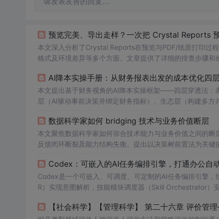
请发表友善的回复…
预览完美、导出走样？一次把 Crystal Report
本文深入分析了Crystal Reports在预览与PDF/纸质打印过程
格式及环境差异等多个方面。文章提供了详细的排查步骤和
备、跨环境的一致性。
AI降本实操手册：从财务报表出发的成本优化四
本文提出基于财务视角的AI降本实操框架——四层穿透法：
层（AI驱动事前决策并绑定财务指标）、生态层（构建多方
无缝工作流集成、成本感知MLOps）与六步落地法，强调
数据科学家如何 bridging 技术与业务价值断层
型陷阱。
本文聚焦数据科学家如何弥合技术能力与业务价值之间的断
反馈闭环断裂及能力结构失衡。提出以决策树前置法为关键
VU）定义、价值仪表盘共建、灰度决策机制
设计
等，并强调
Codex：可嵌入的AI任务编排引擎，打通办公自
Codex是一个可嵌入、可调度、可定制的AI任务编排引擎
R）实现意图解析，技能模块调度器（Skill Orchestrator
me Container）预装多语言及工具链。支持零基础用户
【社会科学】【管理科学】 第二十六章 评价管理
与沙箱化执行。