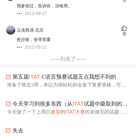
赞
我参加过，告诉你，没啥用。
2012-09-27
云淡风清-北京
赞
抢沙发，坐等答案
2012-09-21
——到底了——
第五届
ITAT
C语言预赛试题五点我想不到的
准备了将近2周，本以为很轻松的会拿下复赛资格，可就
是没想到，事实总那么难以预料。（1）看了那么多的资
料，总以为试卷是从易到难，第一个是C语言最基础的。
今天学习到很多东西（从
ITAT
试题中吸取到的）……
可是当看见的时候就郁闷了，指针和其他知识的结合，而
且是个相对不小的程序，好像有十行。这个题对我来说挺
今天做了一下上周日
参加
的
ITAT
大赛
的未做完的试题，一
难得（当初看资料说其他语言基本上都抛弃了指针，所以
是用PreparedStatement处理数据库的问题，我已经做出来
没很重视指针）没，有个五六分钟是完不成的。也太打击
了，代码贴一哈，在这里秀秀，欢迎拍砖!/** * @(#)T6.jav
人的信心了吧。也不知道出题人是怎么想的，
失去
a * * * @author Xie Xiaojin * @version 1.00 2009/11/3 */impor