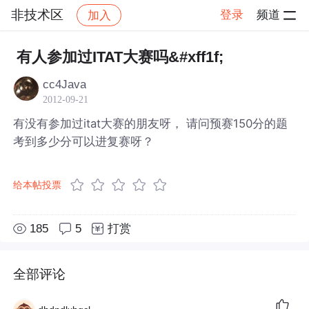
非技术区
登录
频道
加入
帖子详情
社区
非技术区
有人参加过ITAT大赛吗&#xff1f;
cc4Java
2012-09-21
有没有参加过itat大赛的朋友呀， 请问预赛150分的题
考到多少分可以进复赛呀？
给本帖投票
185
5
打赏
全部评论