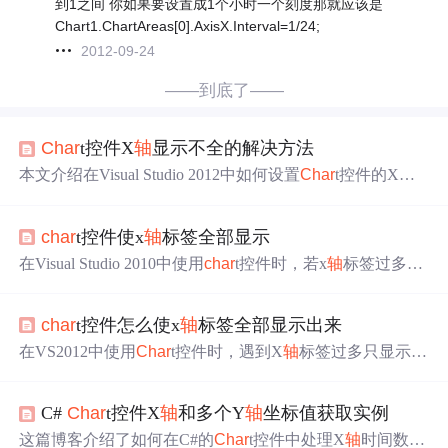
到1之间 你如果要设置成1个小时一个刻度那就应该是
Chart1.ChartAreas[0].AxisX.Interval=1/24;
2012-09-24
——到底了——
Char
t控件X
轴
显示不全的解决方法
本文介绍在Visual Studio 2012中如何设置
Char
t控件的X
轴
标签，使其全部显示而不会被省略。通过调整
Char
t控件的
属性，例如设置x
轴
的间隔为可变、标签交错显示或旋转显
char
t控件使x
轴
标签全部显示
示，可以解决标签显示不全的
问题
。
在Visual Studio 2010中使用
char
t控件时，若x
轴
标签过多，
默认只会显示部分。可通过设置
char
t的
Char
tAreas集合，
调整Axes的属性来实现所有标签的显示。具体操作包括：
char
t控件怎么使x
轴
标签全部显示出来
清除labelAutoFitStyle属性，将其设为'none'，然后将LabelSt
yle的间隔Interval设为1。此外，要移除x
轴
网格线，只需将
在VS2012中使用
Char
t控件时，遇到X
轴
标签过多只显示部
X axis的MajorGrid的enable设为false。
分的
问题
。解决方法包括设置IntervalAutoMode为VariableC
ount以调整间隔，设置IsStaggered为True实现标签交错显
C#
Char
t控件X
轴
和多个Y
轴
坐标值获取实例
示，或者通过设置Angle为90度让标签旋转展示，确保所有
标签清晰可见。
这篇博客介绍了如何在C#的
Char
t控件中处理X
轴
时间数据