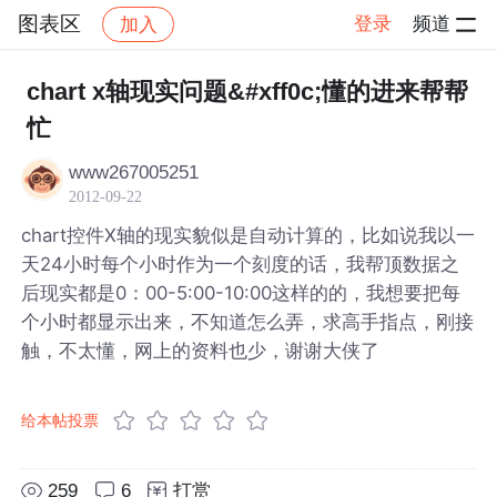
图表区
登录
频道
加入
帖子详情
社区
图表区
chart x轴现实问题&#xff0c;懂的进来帮帮
忙
www267005251
2012-09-22
chart控件X轴的现实貌似是自动计算的，比如说我以一
天24小时每个小时作为一个刻度的话，我帮顶数据之
后现实都是0：00-5:00-10:00这样的的，我想要把每
个小时都显示出来，不知道怎么弄，求高手指点，刚接
触，不太懂，网上的资料也少，谢谢大侠了
给本帖投票
259
6
打赏