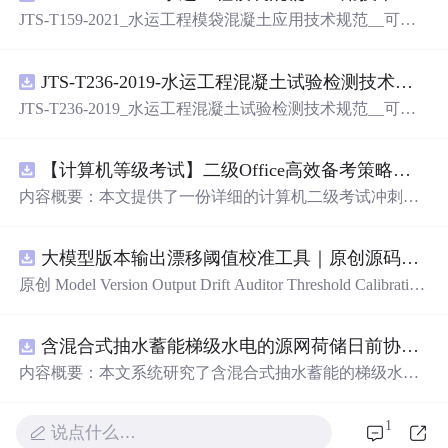
JTS-T159-2021_水运工程模袋混凝土应用技术规范__可搜
索.pdf
JTS-T236-2019-水运工程混凝土试验检测技术规范-可搜索.pdf
JTS-T236-2019_水运工程混凝土试验检测技术规范__可搜
索.pdf
【计算机等级考试】二级Office高效备考策略：分阶段复习计划与考场时间分配优化方案
内容概要：本文提供了一份详细的计算机二级考试冲刺备
考方案，涵盖分阶段复习计划、答题时间分配及考场注意
事项。分为三个阶段：基础夯实阶段重点在于掌握高频考
大模型版本输出漂移阈值校准工具｜原创源码+测试+离线报告
点和基本操作；强化刷题阶段主攻操作大题，尤其是Excel
函数难点；冲刺模拟阶段进行全真模拟训练，回归高频考
原创 Model Version Output Drift Auditor Threshold Calibration
点与错题复盘。同时明确了各题型的时间分配建议，并强
工具：围绕“对比两个Flash版本在固定提示集上的结构、工
调保存文件的重要性及规范命名。; 适合人群：准备参加全
具参数、拒答、事实结论和延迟变化”的结果，用已知正负
国计算机二级考试的考生，尤其适合基础一般、希望在短
含混合式抽水蓄能梯级水电的源网荷储日前协同调度优化研究（Matlab代码实现）
样本校准评分区间、告警阈值和误报漏报边界；本地网
期内高效提分的学员。; 使用场景及目标：①帮助考生系统
页、JSON/HTML/SVG报告、测试与示例。压缩包包含完
内容概要：本文系统研究了含混合式抽水蓄能的梯级水电
规划考前1个月的复习节奏，提升应试能力；②突破Excel
整源码、3项自动化测试、可复现示例、HTML/JSON/SVG
站在源-网-荷-储协同系统中的日前优化调度问题，并提供
函数等重难点操作题，提高综合得分率；③熟悉考试流
离线报告、1080×720运行效果图、README、运行说明、
了基于Matlab的代码实现。研究聚焦于高比例可再生能源
1
程，避免因操作失误导致失分。; 阅读建议：此资源以实战
说点什么…
MIT License及原创授权声明。适合开发者进行工程预检、
接入背景下，如何通过优化调度提升电力系统的灵活性与