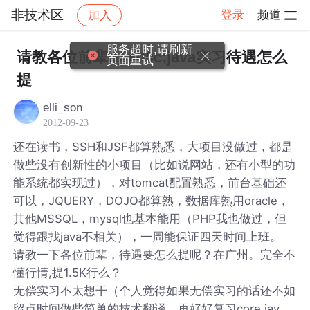
非技术区
登录
频道
加入
帖子详情
社区
非技术区
服务超时,请刷新
请教各位前辈&#xff0c;java实习待遇怎么
页面重试
提
elli_son
2012-09-23
还在读书，SSH和JSF都算熟悉，大项目没做过，都是
做些没有创新性的小项目（比如说网站，还有小型的功
能系统都实现过），对tomcat配置熟悉，前台基础还
可以，JQUERY，DOJO都算熟，数据库熟用oracle，
其他MSSQL，mysql也基本能用（PHP我也做过，但
觉得跟找java不相关），一周能保证四天时间上班。
请教一下各位前辈，待遇要怎么提呢？在广州。完全不
懂行情,提1.5K行么？
无偿实习不太想干（个人觉得如果无偿实习的话还不如
留点时间做些简单的技术翻译，再好好复习core jav