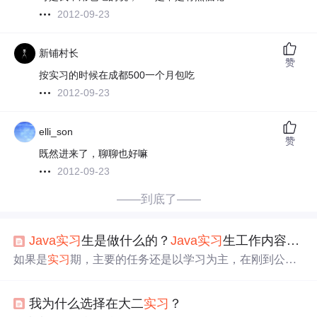
2012-09-23
新铺村长
赞
按实习的时候在成都500一个月包吃
2012-09-23
elli_son
赞
既然进来了，聊聊也好嘛
2012-09-23
——到底了——
Java
实习
生是做什么的？
Java
实习
生工作内容，不得不服
如果是
实习
期，主要的任务还是以学习为主，在刚到公司
实习
的时候，需要把自己掌握的
Java
编程技术和知识应用
到公司的实际项目当中，同时还需要了解软件开发的过
我为什么选择在大二
实习
？
程，以及在过程中自己需要担任什么角色以及自己能够什