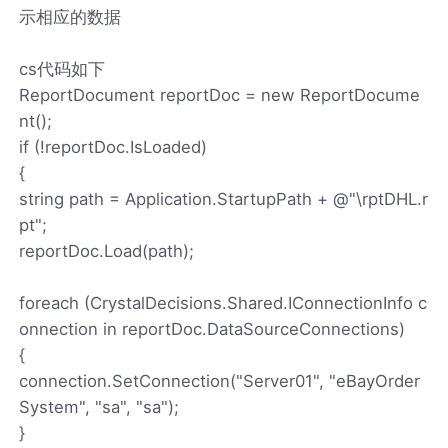
示相应的数据
cs代码如下
ReportDocument reportDoc = new ReportDocume
nt();
if (!reportDoc.IsLoaded)
{
string path = Application.StartupPath + @"\rptDHL.r
pt";
reportDoc.Load(path);
foreach (CrystalDecisions.Shared.IConnectionInfo c
onnection in reportDoc.DataSourceConnections)
{
connection.SetConnection("Server01", "eBayOrder
System", "sa", "sa");
}