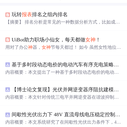
玩转
报表
排名之组内排名
【摘要】 排名分析是常见的一种数据分析方式，比如成绩
排名、销售额排名等都是常见的业务场景，那么如何实现
不同地区内部的排名效果呢？玩转
报表
排名之组内排名看
UiBot助力职场小仙女，每天都做
女
神
！
这里的实现方式 “一眨眼又到年中了，各种业绩考核结果
即将出炉。这不头儿明天要对于各个地区的订单情况做个
用对了办公
神
器，
女
神
节每天都过！ 如今 虽然女性地位
排名分析，吩咐我下班前吧材料准备好，可是离下班就剩
正不断得到提高 但仍然不能掩盖女性 在日常生活工作中
下五分钟了！好巧不巧仰慕已久的
女
神
又突然约饭！怎么
受到的各种有形或无形的歧视 世界经济论坛2018年报告显
办？怎么办？！” 嗯 ~ 是时候展现真正的...
基于多时段动态电价的电动汽车有序充电策略优化（Matlab代码实现）
示， 全球范围内实现男女平等， 还要108年！ 最让职场仙
女们 感到焦虑和担心的 并不是过去和现在的处境 而是要
内容概要：本文提出了一种基于多时段动态电价的电动汽
想改变这种困境 未来的道路艰难且长 是什么阻碍了 仙女
车有序充电策略优化方法，并通过Matlab代码实现对该策
们在职场上的发展？ 有调查显示 行政/后勤/文秘 销售 财
略进行仿真验证。该研究聚焦于缓解大规模电动汽车无序
务/会计/...
【博士论文复现】光伏并网逆变器序阻抗建模、扫频辨识与弱电网交互稳定性分析【阻抗建模、验证扫频法】（Matlab代码、Simulink仿真实现）
充电对电网造成的峰谷负荷压力，通过设计科学的多时段
动态电价机制，引导用户在电网负荷低谷时段充电，从而
内容概要：本文针对传统三电平并网逆变器在谐波抑制、
实现削峰填谷、提升电网运行稳定性与可再生能源消纳能
电网不平衡适应性及动态响应方面的不足，提出一种基于
力的目标。文中建立了以电网负荷波动最小化和用户充电
有源中点箝位（ANPC）三电平拓扑的高性能并网控制策
成本最低化为双重目标的优化模型，结合实际用电数据开
间歇性光伏出力下 48V 直流母线电压稳定控制及储能双向充放电闭环调控体系研究（Simulink仿真实现）
略。通过融合双极性倍频脉宽调制（DPWMA）、正负序
展仿真分析，结果表明该策略能显著降低电网峰谷差，提
分离锁相技术与电网电压前馈控制，构建“精准同步-扰动
内容概要：本文系统研究了在间歇性光伏出力条件下，48
高电力系统的经济性与运行效率。该资源属于“博士论文复
补偿-优质调制”的一体化控制体系。ANPC拓扑凭借其开关