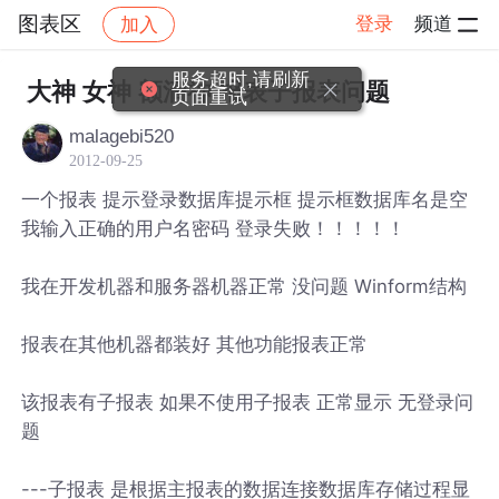
图表区
登录
频道
加入
帖子详情
社区
图表区
服务超时,请刷新
大神 女神 额滴神 报表子报表问题
页面重试
malagebi520
2012-09-25
一个报表 提示登录数据库提示框 提示框数据库名是空
我输入正确的用户名密码 登录失败！！！！！
我在开发机器和服务器机器正常 没问题 Winform结构
报表在其他机器都装好 其他功能报表正常
该报表有子报表 如果不使用子报表 正常显示 无登录问
题
---子报表 是根据主报表的数据连接数据库存储过程显