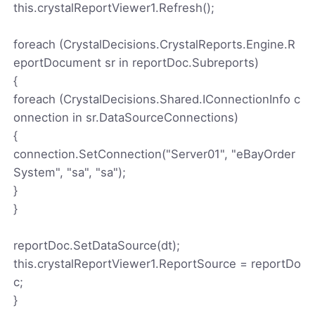
this.crystalReportViewer1.Refresh();
foreach (CrystalDecisions.CrystalReports.Engine.R
eportDocument sr in reportDoc.Subreports)
{
foreach (CrystalDecisions.Shared.IConnectionInfo c
onnection in sr.DataSourceConnections)
{
connection.SetConnection("Server01", "eBayOrder
System", "sa", "sa");
}
}
reportDoc.SetDataSource(dt);
this.crystalReportViewer1.ReportSource = reportDo
c;
}