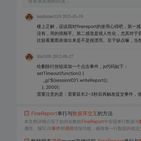
请发表友善的回复…
huzhidan1119
2015-05-19
楼上正解，说说我对finereport的使用心得吧，
没有，用的很顺手。第二感觉是很人性化，尤其对于
比较看重图表做出来是不是很漂亮。至于缺点嘛，当然
lilu1109
2012-09-27
给删除行按钮添加一个点击事件，js代码如下：
setTimeout(function() {
_g('${sessionID}').writeReport();
}, 2000);
需要注意的是：需要延长2~3秒后再触发提交事件，
Fine
Report
单行与
数据库
交互
的方法
本文档详细介绍了如何在帆软
Fine
Report
中实现单行数据与
属性、编写JS
事件
和
调用
填报功能，确保每一行数据的稳定