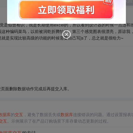
发表回
第一感觉是似曾相识，我是长期使用excel的，所以看到设计器的时候一点违和
我这种编码菜鸟，以前被润乾折腾怕了。第三个感觉图表很漂亮，原谅我
就是实现比较高级的功能的时候需要自己写js了，总之就是很给力~
使页面删除数据动作完成后再提交入库。
数据库
的
交互
，避免了数据丢失或
数据库
连接错误的问题。通过设置报表
交互
。示例展示了在产品订购场景下库存量动态更新的过程。