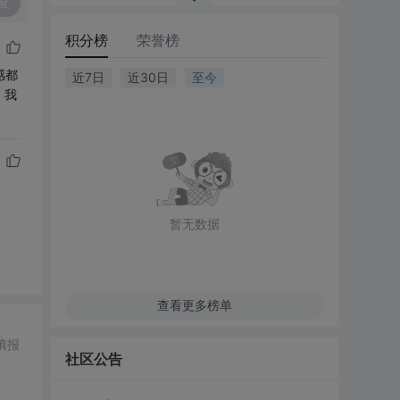
复
积分榜
荣誉榜
感都
近7日
近30日
至今
，我
暂无数据
查看更多榜单
填报
社区公告