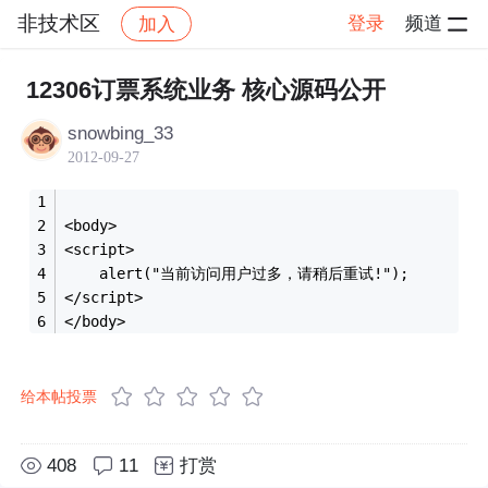
非技术区
登录
频道
加入
帖子详情
社区
非技术区
12306订票系统业务 核心源码公开
snowbing_33
2012-09-27
<body>
<script>
    alert("当前访问用户过多，请稍后重试!");
</script>
</body>
给本帖投票
408
11
打赏