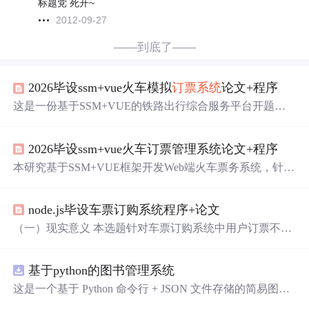
标题党 死开~
2012-09-27
——到底了——
2026毕设ssm+vue火车模拟
订票系统
论文+程序
这是一份基于SSM+VUE的铁路出行综合服务平台开题报
告摘要。项目针对学生/中小团队细分场景，整合车票查
询、失物招领、车上餐饮和出行指南功能，开发轻量级可
2026毕设ssm+vue火车订票管理系统论文+程序
私有化部署的Web应用。系统采用SSM后端与VUE前端技
术栈，包含7大
核心
子域：用户管理、车票类型、车次信
本研究基于SSM+VUE框架开发Web端火车票务系统，针对
息、失物招领、餐饮服务、订单管理和出行指南。研究重
12306
特有
业务
场景，重点解决高并发席位复用、退订规
点解决无官方接口下的余票模拟、图片审核与数据一致性
则引擎和前后端状态一致性三大技术难题。系统采用RUP
等问题，预期交付开源系统、技术文档和教学脚手架。采
node.js毕设车票订购系统程序+论文
迭代开发，包含用户管理、车票查询、订单处理和退订管
用Maven构建，部署环境为JDK1.8+MySQL5.7+Tomcat7.
理等
核心
模块，运用分布式锁+乐观锁机制保障高并发下的
（一）现实意义 本选题针对车票订购系统中用户订票不
0，支持500并发访问，平
数据一致性，通过逆向分析构建阶梯退费规则引擎。预期
便、退票流程繁琐、车票查询效率低等问题的研究具有重
成果包括可部署的
源码
系统、学术论文和开发白皮书，为
要的现实意义。随着人们出行需求的不断增加，车票订购
中小型票务服务商提供低成本解决方案。技术方案整合了S
基于python的图书管理系统
系统的高效性和便捷性直接影响着用户的出行体验。通过
SM、Vue3、Redis等技术栈，通过JMeter压测验证系统在20
对该选题的研究，可以优化车票订购系统的功能，提高车
这是一个基于 Python 命令行 + JSON 文件存储的简易图书
00并发下的稳定性。
票查询的准确性和速度，简化订票和退票流程，从而满足
管理系统。
核心
功能：围绕"图书"和"读者"实现两类实体