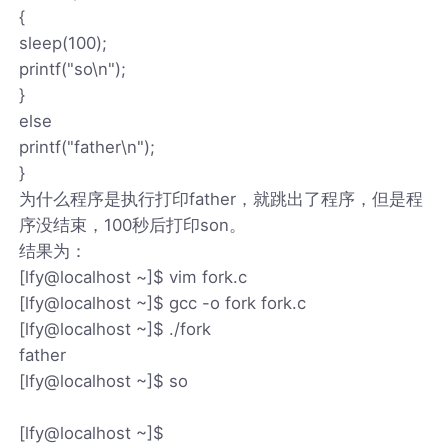
{
sleep(100);
printf("so\n");
}
else
printf("father\n");
}
为什么程序是执行打印father，就跳出了程序，但是程
序没结束，100秒后打印son。
结果为：
[lfy@localhost ~]$ vim fork.c
[lfy@localhost ~]$ gcc -o fork fork.c
[lfy@localhost ~]$ ./fork
father
[lfy@localhost ~]$ so
[lfy@localhost ~]$