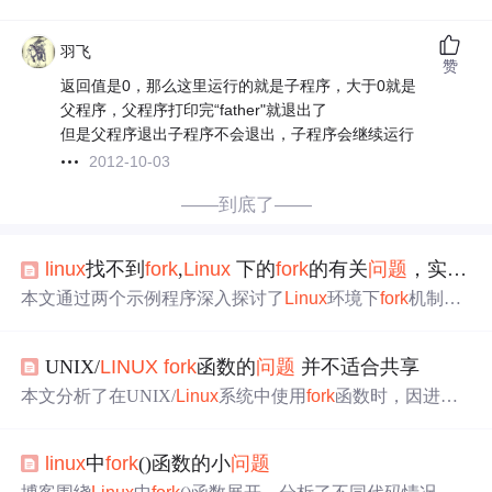
羽飞
赞
返回值是0，那么这里运行的就是子程序，大于0就是
父程序，父程序打印完“father"就退出了
但是父程序退出子程序不会退出，子程序会继续运行
2012-10-03
——到底了——
linux
找不到
fork
,
Linux
下的
fork
的有关
问题
，实在是不知到要在哪里提问了
本文通过两个示例程序深入探讨了
Linux
环境下
fork
机制的
工作原理，包括进程创建、父子进程执行顺序及阻塞
问题
，并对输出结果进行了解释。
UNIX/
LINUX
fork
函数的
问题
并不适合共享
本文分析了在UNIX/
Linux
系统中使用
fork
函数时，因进程
复制特性导致的共享内存链表异常
问题
。重点指出
fork
复
制而非共享内存，造成链表成环引发死循环，并探讨了pthr
linux
中
fork
()函数的小
问题
ead_create替代方案及静态链表等解决方法。