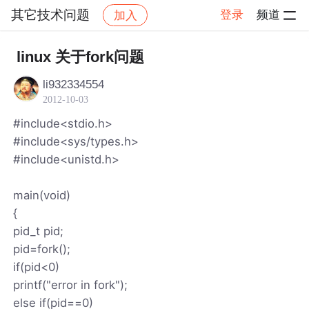
其它技术问题
登录
频道
加入
帖子详情
社区
其它技术问题
linux 关于fork问题
li932334554
2012-10-03
#include<stdio.h>
#include<sys/types.h>
#include<unistd.h>
main(void)
{
pid_t pid;
pid=fork();
if(pid<0)
printf("error in fork");
else if(pid==0)