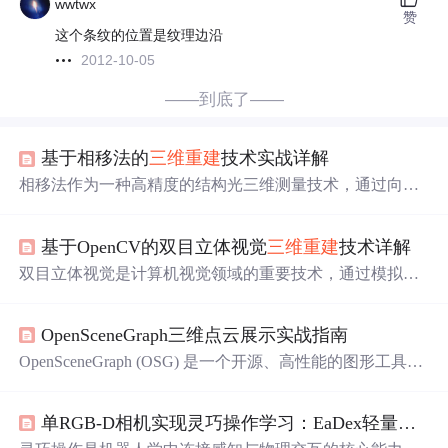
wwtwx
赞
这个条纹的位置是纹理边沿
2012-10-05
——到底了——
基于相移法的
三维重建
技术实战详解
相移法作为一种高精度的结构光三维测量技术，通过向物
体表面投射多幅具有固定相位差的正弦
条纹
图（如0, π/2, π,
3π/2），并由相机同步采集受物体形貌调制后的变形
条纹
基于OpenCV的双目立体视觉
三维重建
技术详解
图像。利用四步相移算法可精确计算每个像素点的包裹相
位值：return np.arctan2(I4 - I2, I1 - I3) # 四步相移相位计算
双目立体视觉是计算机视觉领域的重要技术，通过模拟人
该相位与物体高度呈非线性映射关系，需结合三角测量模
类双眼视差原理实现三维场景重建。其核心算法包括特征
型和标定参数解算真实深度。本章奠定理论基础，引导后
点提取、立体匹配和三角测量，OpenCV提供了完整的实
续系统实现。
OpenSceneGraph三维点云展示实战指南
现框架。在工程实践中，双目视觉系统广泛应用于工业检
测、机器人导航和三维扫描等领域。本文详细介绍了一个
OpenSceneGraph (OSG) 是一个开源、高性能的图形工具
基于C++/OpenCV的开源实现方案，支持SIFT/SURF特征点
包，特别适合于创建三维图形应用程序和视觉仿真。OSG
稀疏重建和SGBM稠密视差图两种算法路径，特别优化了
使用场景图（scene graph）的概念来组织和管理渲染对
特征匹配鲁棒性和视差计算效率。系统采用模块化设计，
单RGB-D相机实现灵巧操作学习：EaDex轻量化框架解析
象，这使得开发者能够高效地构建复杂的三维场景，并利
包含特征提取、视差计算和三维可视化等组件，并提供了
用其内置的优化机制来提升渲染性能。三维点云是由大量