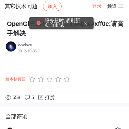
其它技术问题
登录
频道
加入
帖子详情
社区
其它技术问题
服务超时,请刷新
OpenGl三维重建后出现条纹&#xff0c;请高
页面重试
手解决
wwtwx
2012-10-05
给本帖投票
558
5
打赏
全部评论