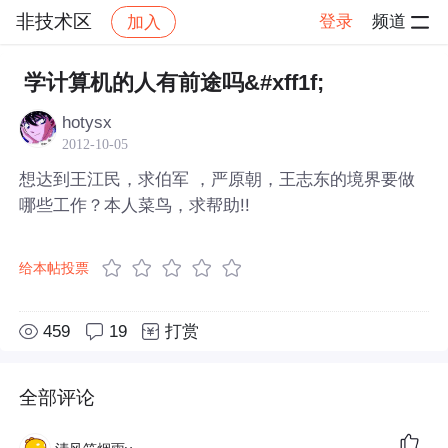
非技术区
登录
频道
加入
帖子详情
社区
非技术区
学计算机的人有前途吗&#xff1f;
hotysx
2012-10-05
想达到王江民，求伯军 ，严原朝，王志东的境界要做
哪些工作？本人菜鸟，求帮助!!
给本帖投票
459
19
打赏
全部评论