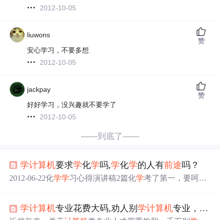
2012-10-05
liuwons
赞
安心学习，不要多想
2012-10-05
jackpay
赞
好好学习，没兴趣就不要学了
2012-10-05
——到底了——
学
计算机
要求
学
化
学
吗,
学
化
学
的人有
前途
吗？
2012-06-22化
学
学
习心得演讲稿2篇化
学
考了第一，要呵
呵，这也算是一个奇遇吧，是状元还是校第一啊，哈---闲
话少说，下面也我在网上找到两遍中
学
化
学
心得，谨供参
学
计算机
专业花费大码,劝人别
学
计算机
专业，相当于断人发财的
考(开城公布大家都懂的得，其实你能考第一肯定有个人的
特长和方法，形式可参考网络内容要自己回想，别把好方