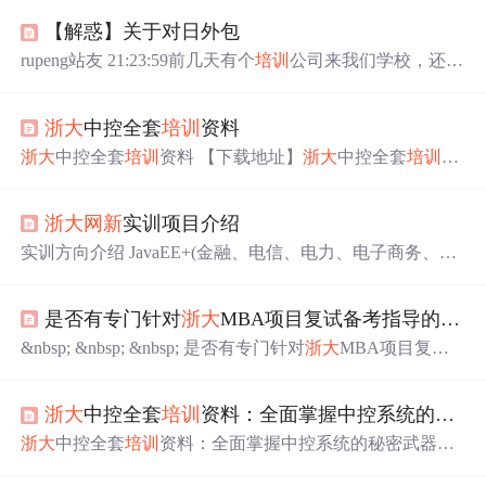
【解惑】关于对日外包
rupeng站友 21:23:59前几天有个
培训
公司来我们学校，还叫
了几个已经工作的人（也是我们学校毕业的），开了交流
会，其实就是建议我们去
培训
下，他们那和NEC，
浙大
网
浙大
中控全套
培训
资料
新
，恒生电子，鸿程是合作的，据他们说，那几个人就是
在他们那
培训
了之后进了这几家公司，底薪都是3000多一
浙大
中控全套
培训
资料 【下载地址】
浙大
中控全套
培训
资
点，全是对日的外包，说实话，我不太想做外包，不过被
料 浙江大学中控系统的全套
培训
资料，涵盖理论讲解、操
他们“忽悠”来“忽悠”去，又曾今心动了一时，现在我想听
作指导与故障排除，是技术人员及爱好者系统学习中控系
听你的
浙大
网新
实训项目介绍
统的理想选择。资料结构清晰，包含文本、图片及视频教
程，方便查找与使用。请在合法范围内使用，不得用于商
实训方向介绍 JavaEE+(金融、电信、电力、电子商务、移
业用途。感谢您的关注，愿这些资料为您的学习和工作提
动、互联网)开发工程师 Java软件开发涉及的知识结构： 知
供有力支持。 ...
识体系链：计算机网络/Unix/LinuxOracle/MySql数据库 标
是否有专门针对
浙大
MBA项目复试备考指导的
培训
准SQLCore JavaJDBC/Hibernate/iBatisXMLHTMLCSSJavaS
criptAJAXServlet/JSP & TomcatStruts/SpringWe...
&nbsp; &nbsp; &nbsp; 是否有专门针对
浙大
MBA项目复试
备考指导的
培训
班？对于每一位想要报考MBA的考生来
说，想要找到针对自己意向学校的机构做辅助是比较困难
浙大
中控全套
培训
资料：全面掌握中控系统的秘密武器
的，因为目前绝大多数机构都是尽量将自己的范围扩大，
这样对于市场来说才会有更多利可图，如果只专注于很细
浙大
中控全套
培训
资料：全面掌握中控系统的秘密武器
分的领域，专业度自然没得说，但总体市场体量会相对较
【下载地址】
浙大
中控全套
培训
资料 浙江大学中控系统的
小，这是个很多人容易懂的道理。但是针对
浙大
MBA这个