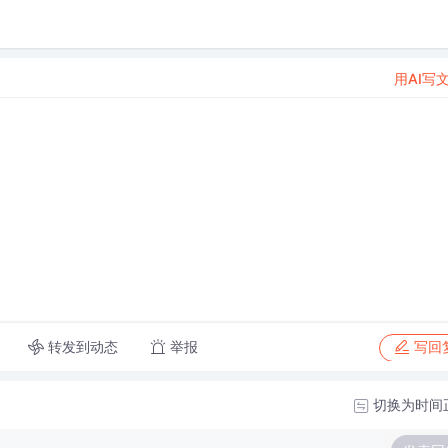
用AI写
转发到动态
举报
写回
切换为时间