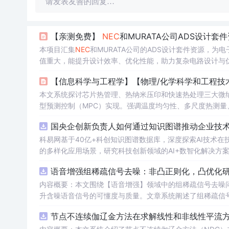
请发表友善的回复…
【亲测免费】
NEC
和MURATA公司ADS设计套
本项目汇集
NEC
和MURATA公司的ADS设计套件资源，
值重大，能提升设计效率、优化性能，助力复杂电路设计与
【信息科学与工程学】【物理/化学科学和工程技术】
本文系统探讨芯片热管理、热纳米压印和快速热处理三大微纳
型预测控制（MPC）实现。强调温度均匀性、多尺度热测量、
化、代理模型构建和闭环控制中的关键作用，体现热科学从
国央企创新负责人如何通过知识图谱推动企业技术创
科易网基于40亿+科创知识图谱数据库，深度探索AI技术
的多样化应用场景，研究科技创新领域的AI+数智化解决方
语音增强组稀疏信号去噪：非凸正则化，凸优化研究
内容概要：本文围绕【语音增强】领域中的组稀疏信号去噪
升含噪语音信号的可懂度与质量。文章系统阐述了组稀疏信
正则化在稀疏表达上的局限性，并采用高效的凸优化算法保障
节点不连续伽辽金方法在求解线性和非线性平流方程
语音信号预处理、稀疏系数求解、去噪重构等关键环节，并