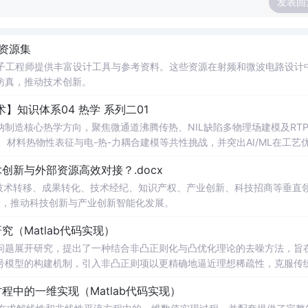
发表回
件资源集
为电子工程师提供丰富设计工具与参考资料。这些资源在射频和微波电路设计
仿真，推动技术创新。
知识体系04 热学 系列二01
制造核心热学方向，聚焦微通道沸腾传热、NIL缺陷多物理场建模及RT
材料热物性表征与电-热-力耦合建模等共性挑战，并突出AI/ML在工艺
机理到工程落地的完整技术链。
新与外部资源高效对接？.docx
在技术转移、成果转化、技术经纪、知识产权、产业创新、科技招商等垂直
案，推动科技创新与产业创新智能化发展。
（Matlab代码实现）
问题展开研究，提出了一种结合非凸正则化与凸优化理论的去噪方法，旨
号模型的构建机制，引入非凸正则项以更精确地逼近理想稀疏性，克服传
模型求解的稳定性与收敛性。整个算法流程在Matlab平台上完整实现，
中的一维实现（Matlab代码实现）
配套提供可复现的代码资源，便于研究人员进一步验证与拓展。该方法在