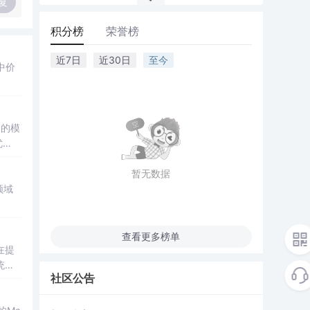
复
积分榜
荣誉榜
近7日
近30日
至今
中价
P的模
优
暂无数据
领域
查看更多榜单
在提
统凸
社区公告
涵盖
保留