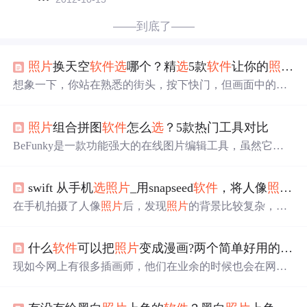
——到底了——
照片
换天空
软件
选
哪个？精
选
5款
软件
让你的
照片
美
想象一下，你站在熟悉的街头，按下快门，但画面中的天
空却不再是日复一日的蓝或灰，而是化作了夜空中最璀璨
的极光，或是雨后初晴那抹绚烂的彩虹。风景摄影、婚礼
照片
组合拼图
软件
怎么
选
？5款热门工具对比
摄影，或是任何需要创造特定氛围的摄影作品，ON1 Sky
Swap AI让每一张
照片
都充满魔力。风光摄影、建筑摄影，
BeFunky是一款功能强大的在线图片编辑工具，虽然它的
以及需要精细后期处理的专业作品，AdjustAI能帮助摄影
功能较为丰富，但上手难度并不高，只要熟悉基本的图片
师挖掘作品的最大潜力。旅行快照、日常生活记录，或是
编辑术语，就能轻松驾驭。在日常生活中，我们常常会遇
想要快速分享到社交媒体的创意图片，一键改图都能让你
swift 从手机
选
照片
_用snapseed
软件
，将人像
照片
修
到需要将多张图片拼接在一起的场景，无论是制作海报、
的作品瞬间脱颖而出。而这一切，只需轻轻一点，借助神
设计创意图片，还是整理旅行
照片
，一款好用的。PicColla
在手机拍摄了人像
照片
后，发现
照片
的背景比较复杂，不
奇的换天空手机
软件
，即可轻松实现！
ge是一款适合手机用户的图片拼接
软件
，它非常适合日常
够简洁，想要到达“空气切割”的效果，要用手机
软件
的后
的图片拼接需求，即使是零基础的用户也能轻松上手。-多
期修图，首先得要明白“空气切割”效果是什么样的效果，
样化
选
择：
软件
提供了丰富的模板和编辑工具
选
项，无论
什么
软件
可以把
照片
变成漫画?两个简单好用的操作步骤
即长焦镜头将拍摄对象拉进，从而让背景虚化成片色，简
是复古风格的拼图，还是现代简约的设计，都能轻松实
单说就是背景大虚化。下面我们用手机修图
软件
Snapseed
现如今网上有很多插画师，他们在业余的时候也会在网上
现。
(指划修图)，进行一个实例操作，就知道怎么修出“空气切
接单，你提供
照片
，他们就能给你画出漫画脸。第三步 上
割”效果：■原图效果：■修图以后的效果：■运用snapseed
传完成图片之后，看到右侧有着各种各样的漫画风格，点
修图的步骤：1、启动S...