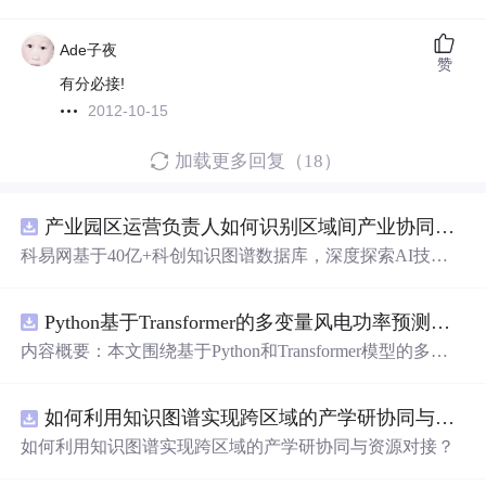
Ade子夜
赞
有分必接!
2012-10-15
加载更多回复（18）
产业园区运营负责人如何识别区域间产业协同机会？.docx
科易网基于40亿+科创知识图谱数据库，深度探索AI技术
在技术转移、成果转化、技术经纪、知识产权、产业创
新、科技招商等垂直领域的多样化应用场景，研究科技创
Python基于Transformer的多变量风电功率预测研究
新领域的AI+数智化解决方案，推动科技创新与产业创新
智能化发展。
内容概要：本文围绕基于Python和Transformer模型的多变
量风电功率预测展开研究，重点针对短期风电功率预测任
务。研究采用深度学习中的Transformer架构，引入风速、
如何利用知识图谱实现跨区域的产学研协同与资源对接？.docx
温度、湿度等多种气象及运行变量作为输入特征，构建高
精度预测模型。为进一步提升预测的稳健性与可靠性，研
如何利用知识图谱实现跨区域的产学研协同与资源对接？
究结合近端梯度算法求解LASSO分位数回归，优化模型在