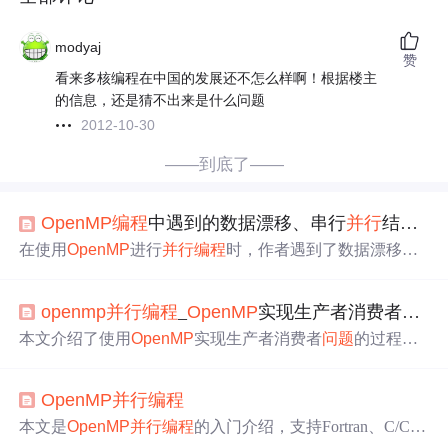
modyaj
赞
看来多核编程在中国的发展还不怎么样啊！根据楼主
的信息，还是猜不出来是什么问题
2012-10-30
——到底了——
OpenMP
编程
中遇到的数据漂移、串行
并行
结果不同、数组定义
在使用
OpenMP
进行
并行
编程
时，作者遇到了数据漂移和
串行
并行
结果不一致的
问题
。通过将中间变量的定义和初
始化移至
并行
区域外，
问题
得到了解决。尽管原因不明
openmp
并行
编程
_
OpenMP
实现生产者消费者
问题
确，但此经验可供其他开发者参考。
本文介绍了使用
OpenMP
实现生产者消费者
问题
的过程。
通过详细分析数据竞争
问题
，并采用双锁机制来提高
并行
效率。此外，还对比了使用critical指令与锁机制在性能上
OpenMP
并行
编程
的差异。
本文是
OpenMP
并行
编程
的入门介绍，支持Fortran、C/C+
+。介绍了使用线程求解积分
问题
，分析了伪内存共享的原