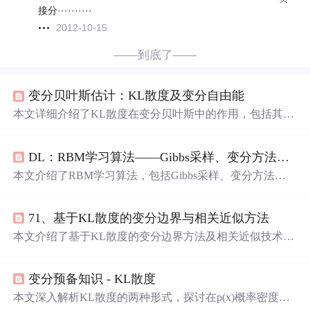
接分··········
2012-10-15
——到底了——
变分贝叶斯估计：KL散度及变分自由能
本文详细介绍了KL散度在变分贝叶斯中的作用，包括其定
义、性质以及在度量近似后验分布与真实后验分布差异的
应用。重点阐述了变分推断中的变分自由能概念，以及它
DL：RBM学习算法——Gibbs采样、变分方法、对比散度、模拟退火
与最大化证据下界的关联，强调了在优化过程中的策略和
目标。,
本文介绍了RBM学习算法，包括Gibbs采样、变分方法、
对比散度和模拟退火等关键方法。Gibbs采样是一种基于马
尔科夫链的采样技术，变分方法通过变分优化解决概率推
71、基于KL散度的变分边界与相关近似方法
理问题，对比散度简化了RBM学习过程，而模拟退火算法
则是一种通用的优化策略，用于避免局部最优。
本文介绍了基于KL散度的变分边界方法及相关近似技术，
重点讨论了平均场理论、异步更新机制、结构化变分近似
以及在机器人控制和信息最大化中的应用。通过分析复杂
变分预备知识 - KL散度
分布的近似方式，提出了多种优化策略，并探讨了不同方
法间的联系与优势。
本文深入解析KL散度的两种形式，探讨在p(x)概率密度大