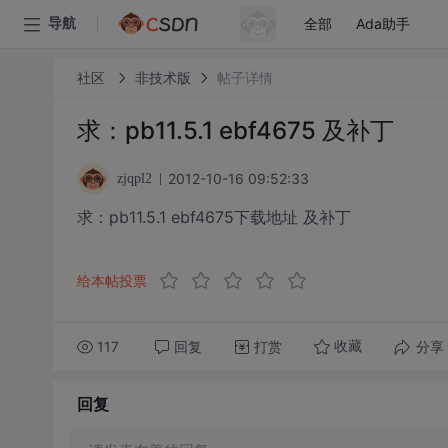
全部
Ada助手
导航
社区
非技术版
帖子详情
求：pb11.5.1 ebf4675 及补丁
2012-10-16 09:52:33
zjqpl2
求：pb11.5.1 ebf4675下载地址 及补丁
给本帖投票
117
回复
打赏
分享
收藏
回复