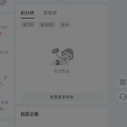
复
积分榜
荣誉榜
近7日
近30日
至今
782
丁
P
BF16
暂无数据
3、安
2的版
查看更多榜单
的版本
社区公告