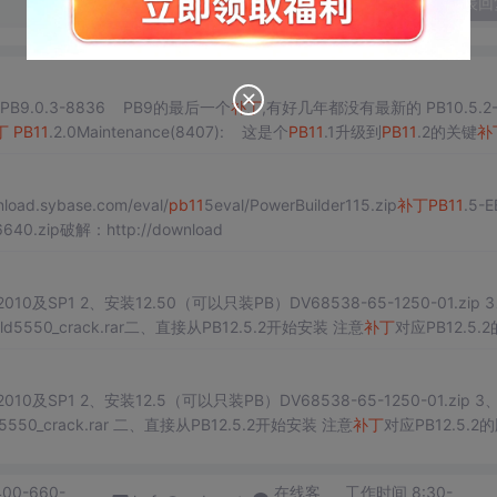
发表回
) PB9.0.3-8836 PB9的最后一个
补丁
,有好几年都没有最新的 PB10.5.2-
丁
PB11
.2.0Maintenance(8407): 这是个
PB11
.1升级到
PB11
.2的关键
补
load.sybase.com/eval/
pb11
5eval/PowerBuilder115.zip
补丁
PB11
.5-E
16640.zip破解：http://download
010及SP1 2、安装12.50（可以只装PB）DV68538-65-1250-01.zip 
ild5550_crack.rar二、直接从PB12.5.2开始安装 注意
补丁
对应PB12.5.
EBF20963 4、安装EBF21365 5、破解PBSYS12.5.2_build5550_crack.rar 二、直接从PB12.5.2开始安装 注意
补丁
对应PB12.5.2
解需要两个文件，对应的破解文件为PBSYS12.5.
400-660-
在线客
工作时间 8:30-