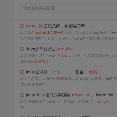
请发表友善的回复…
ArrayList
面试八问，你都会了吗
本文从
ArrayList
线程
安全
性出发，深入探讨CopyOnWrite
Ar
1.7与1.8的差异。此外，还讨论了Java中的数组拷贝方法
面解析
ArrayList
关键知识点，助力面试准备。
Java源码分析之
ArrayList
本文详细介绍了Java中的
ArrayList
类，包括其实现原理、内部
如何保证
线程
安全
。
java 面试题 （一）——— 集合 、
线程
本文汇总了Java集合和
线程
的常见面试题目及解
答
，涵盖了
试必备参考资料。
java中List接口的实现类
ArrayList
，LinkedList
本文详细对比了Java中List接口的几种实现类：
ArrayList
、
构。