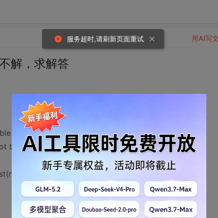
用AI写
服务超时,请刷新页面重试
子的不解，求解答
ble {
not thread safe
ist(new ArrayList<String>());// thread safe