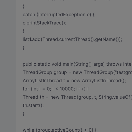
}
catch (InterruptedException e) {
e.printStackTrace();
}
list1.add(Thread.currentThread().getName());
}
public static void main(String[] args) throws Int
ThreadGroup group = new ThreadGroup("testgro
ArrayListInThread t = new ArrayListInThread();
for (int i = 0; i < 10000; i++) {
Thread th = new Thread(group, t, String.valueOf(i
th.start();
}
while (group.activeCount() > 0) {