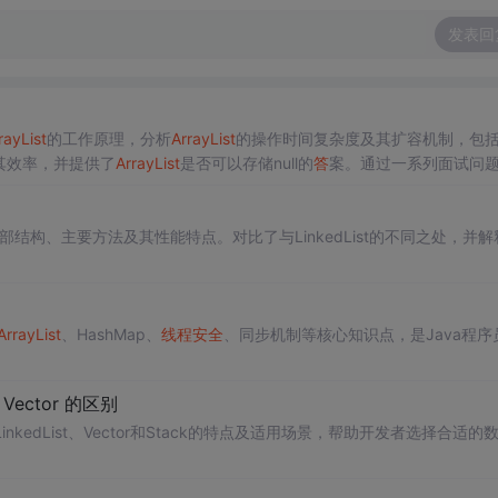
发表回
rayList
的工作原理，分析
ArrayList
的操作时间复杂度及其扩容机制，包括j
及其效率，并提供了
ArrayList
是否可以存储null的
答
案。通过一系列面试问
结构、主要方法及其性能特点。对比了与LinkedList的不同之处，并解
ArrayList
、HashMap、
线程
安全
、同步机制等核心知识点，是Java程序
，Vector 的区别
LinkedList、Vector和Stack的特点及适用场景，帮助开发者选择合适的