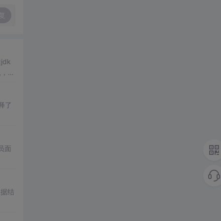
复
dk
题，全
释了
员面
数据结