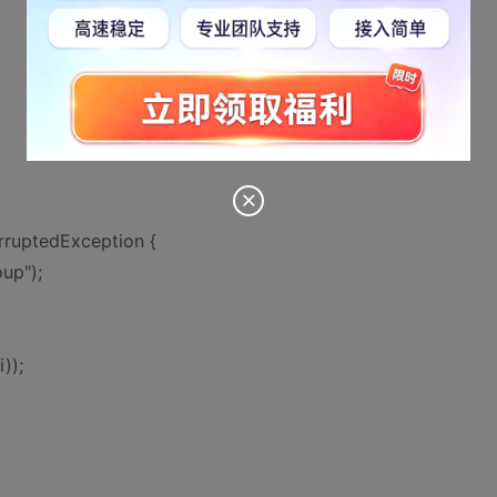
erruptedException {
up");
));