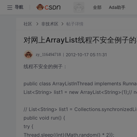
全部
Ada助手
导航
社区
非技术区
帖子详情
对网上ArrayList线程不安全例
2012-10-17 05:11:31
zy_116494718
线程不安全的例子：
public class ArrayListInThread implements Runna
List<String> list1 = new ArrayList<String>(1);// 
// List<String> list1 = Collections.synchronizedL
public void run() {
try {
Thread.sleep((int)(Math.random() * 2));