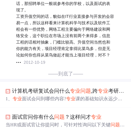
话，那招聘单位一般就参考你的学校，以及面试的表
现了。
工资升值空间的话，貌似在IT行业直接参与开发的会容
易一点，所以这样看来计算机科学与技术以及软件工
程会有一些优势，网络工程主要偏向于网络建设和网
络安全，这个职位在市场上没有前两个来得多，信息
工程的话相对抽象，门槛比较高。升值空间当然也和
你的能力有关，项目经理肯定拿得比菜鸟多，但是无
论如何你也得从菜鸟做起才能当上项目经理，对不？
2012-10-19
——到底了——
计算机考研复试会问什么
专业
问题
,跨
专业
考研复试会问哪些
1、
专业
面试会问到哪些内容?
专业
课的基础知识永远少不
了，时间允许的话，招生院校以及导师的一些专著，以及
本
专业
的核心期刊都看一下。2、复试中，
专业
课到底考哪
面试官问你有什么
问题
？这样问才
专业
方面的内容?有的学校有参考书目，有的学校没有，如果复
试有新的参考书目，以新的参考书目为主，如果没有，可
当HR或面试官让你提问时，可针对性询问以下关键
问题
：
以咨询往届考生，或者以初试的参考书目为主。3、
专业
面
1）岗位是新增还是补缺，判断业务稳定性和风险；2）团