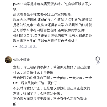
javaEE自学起来确实需要蛮多精力的,自学可以省不少
钱,
建议看看张孝祥或者v512工作室的视频.
现在去上培训班,速成的没几个将知识点学透的,老师就
是将知识点串一遍,将来还得靠自学.在培训班的好处就
是可以学习中有问题请教老师,还可以和同学交流!
强列建议自学,自学是搞计算机的根本,没有人都是老师
教出来不自学的,所以你早晚还得自学成材得.
2012-10-21
依琳小师妹
赞
童鞋，你已经搞的够杂了，希望你先想好了自己想做
什么，适合做什么？再去做！
开始还以为你做前台了呢，一会php，一会java，一会
C#，后来又搞出汇编，硬件了，
不反对你爱好广泛，但是建议你找出自己真正喜欢的
东西，往深了学，否则你到头来，
不论哪方面都是浮于表面，不会有什么高深的造诣
的！