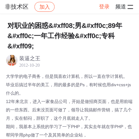
非技术区
登录
频道
加入
帖子详情
社区
非技术区
对职业的困惑&#xff08;男&#xff0c;89年
&#xff0c;一年工作经验&#xff0c;专科
&#xff09;
装逼之王
2012-10-20
大学学的电子商务，但是我喜欢计算机，所以一直在学计算机。
毕业后搞过半年的美工，用的最多的是Ps，有时候也用div+css+js
什么的。
12年来北京，进入一家食品公司，开始是做招商页面，也是用前端
的一些东西。后来没页面可做了，领导让我搞邮件营销，搞了几个
月，实在郁闷，辞职了，这个月底就走人了。
期间，我基本上系统的学习了一下PHP，其实去年就在学PHP，也
帮同学用php做了一个及其简单的企业站，