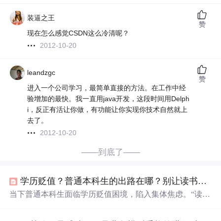
装逼之王
赞
现在怎么感觉CSDN这么冷清呢？
2012-10-20
leandzgc
赞
进入一个公司学习，最简单直接的方法。在工作中经
验增加的最快。我一直用java开发，这段时间用Delph
i，反正有活让你做，有功能让你实现你技术自然就上
去了。
2012-10-20
——到底了——
学历贬值？普通本科生的出路在哪？别让读书变成“高级啃老“！
当下普通本科生面临学历贬值困境，陷入集体焦虑。“读书
无用论”是陷阱，教育有隐性价值。考研需看动机和方向，
有值得和不值得的情况。破局之道包括打技能组合拳、选