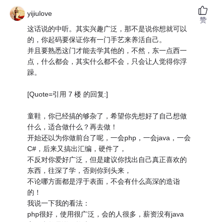
yijiulove
赞
这话说的中听。其实兴趣广泛，那不是说你想就可以
的，你起码要保证你有一门手艺来养活自己。
并且要熟悉这门才能去学其他的，不然，东一点西一
点，什么都会，其实什么都不会，只会让人觉得你浮
躁。
[Quote=引用 7 楼 的回复:]
童鞋，你已经搞的够杂了，希望你先想好了自己想做
什么，适合做什么？再去做！
开始还以为你做前台了呢，一会php，一会java，一会
C#，后来又搞出汇编，硬件了，
不反对你爱好广泛，但是建议你找出自己真正喜欢的
东西，往深了学，否则你到头来，
不论哪方面都是浮于表面，不会有什么高深的造诣
的！
我说一下我的看法：
php很好，使用很广泛，会的人很多，薪资没有java