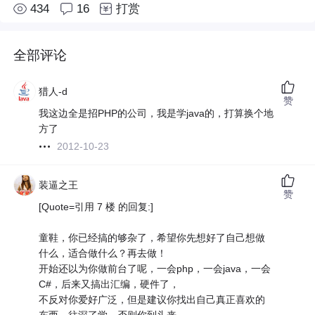
434
16
打赏
全部评论
猎人-d
赞
我这边全是招PHP的公司，我是学java的，打算换个地
方了
2012-10-23
装逼之王
赞
[Quote=引用 7 楼 的回复:]
童鞋，你已经搞的够杂了，希望你先想好了自己想做
什么，适合做什么？再去做！
开始还以为你做前台了呢，一会php，一会java，一会
C#，后来又搞出汇编，硬件了，
不反对你爱好广泛，但是建议你找出自己真正喜欢的