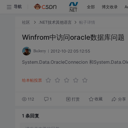
全部
博文收录
A
导航
社区
.NET技术其他语言
帖子详情
Winfrom中访问oracle数据库问题
2012-10-22 05:12:55
BoJerry
System.Data.OracleConnecion 和System.Dat
给本帖投票
112
1
打赏
分享
收藏
1 条
回复