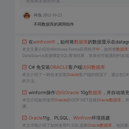
请发表友善的回复…
神逸
2012-10-23
不同数据库的调用组件
在
winfrom
中
，如何将
数据库
的数据显示在datagr
本文主要介绍在Windows Forms应用程序
中
，如何将
数据库
DataSource直接绑定SQL查询结果，简单但可能遇到列名
C# 免安装
ORACLE
客户端
访问
数据库
本文介绍了一种在未安装
Oracle
客户端的情况下，通过在C#
的方法。
winform操作
访问
Oracle
10g
数据库
，并自动填充到D
本文介绍如何使用
Oracle
的ODP.NET连接
Oracle
数据库
，
骤。
Oracle
11g、PLSQL、
Winfrom
环境搭建
本文详细介绍了如何使用PLSQL连接
Oracle
数据库
，包括建