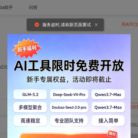
da助手
问答
用AI写
服务超时,请刷新页面重试
a.OleDb 有什么区别？
转发到动态
举报
写回
切换为时间