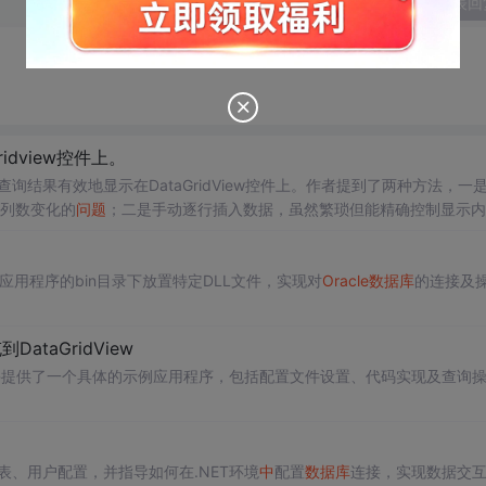
发表回
idview控件上。
查询结果有效地显示在DataGridView控件上。作者提到了两种方法，一
或列数变化的
问题
；二是手动逐行插入数据，虽然繁琐但能精确控制显示内
应用程序的bin目录下放置特定DLL文件，实现对
Oracle
数据库
的连接及
ataGridView
并提供了一个具体的示例应用程序，包括配置文件设置、代码实现及查询
表、用户配置，并指导如何在.NET环境
中
配置
数据库
连接，实现数据交