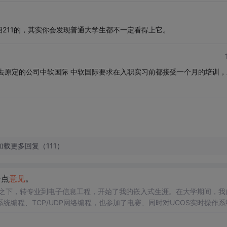
211的，其实你会发现普通大学生都不一定看得上它。
去原定的公司中软国际 中软国际要求在入职实习前都接受一个月的培训，
加载更多回复（111）
给点
意见
。
合之下，转专业到电子信息工程，开始了我的嵌入式生涯。在大学期间，我
nux系统编程、TCP/UDP网络编程，也参加了电赛、同时对UCOS实时操作
入式MCU方向。在十月前的两周，开始秋招，也拿了几个
offer
,但是有点