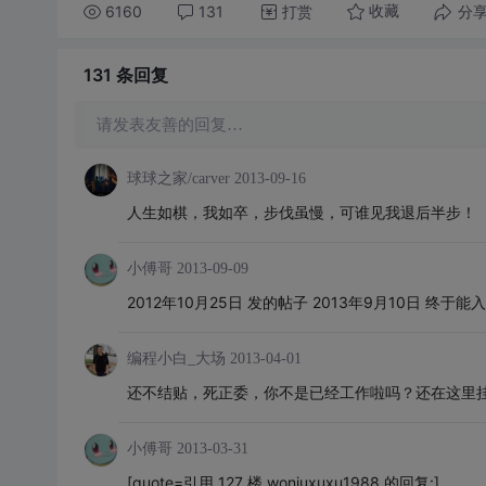
6160
131
打赏
分
收藏
131 条
回复
请发表友善的回复…
球球之家/carver
2013-09-16
人生如棋，我如卒，步伐虽慢，可谁见我退后半步！
小傅哥
2013-09-09
2012年10月25日 发的帖子 2013年9月10日 终于能
编程小白_大场
2013-04-01
还不结贴，死正委，你不是已经工作啦吗？还在这里挂
小傅哥
2013-03-31
[quote=引用 127 楼 woniuxuxu1988 的回复:]