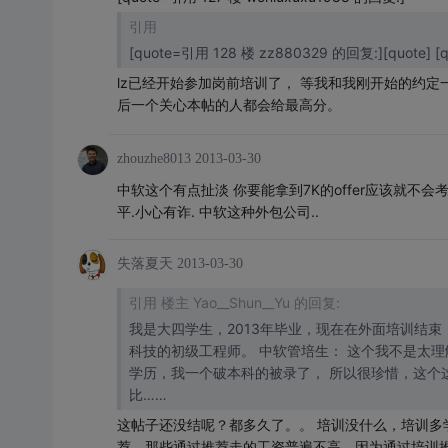
引用
[quote=引用 128 楼 zz880329 的回复:][quote] 
lz已经开始参加岗前培训了， 等我和我刚开始的约
后一个关心本帖的人都会给最高分。
zhouzhe8013
2013-03-30
中软这个有点扯淡 你要能拿到7K的offer应该就不会考
平.小心有诈. 中软这种外包公司..
失落夏天
2013-03-30
引用 楼主 Yao__Shun__Yu 的回复:
我是大四学生，2013年毕业，现在在外面培训结束，
科技的初级工程师。 中软管培生： 这个我不是太理解，到底是干什么工作。 只是起薪确实不少7k，以往都是招收研究生以上
学历，我一个破本科的被录了， 所以很珍惜，这个这
比……
这帖子还没结呢？都多久了。。 培训没什么，培训多
荐，那些通过推荐走的工资普遍不高，因为通过培训