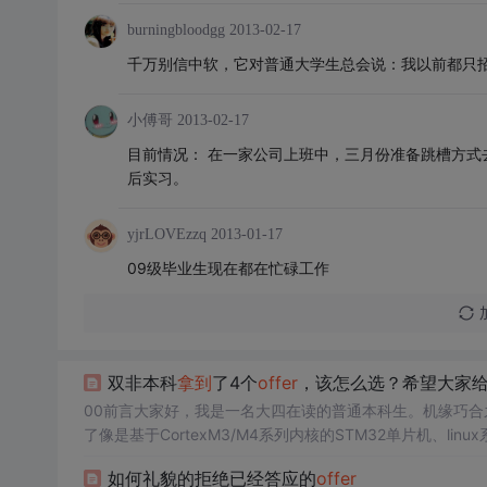
burningbloodgg
2013-02-17
千万别信中软，它对普通大学生总会说：我以前都只招
小傅哥
2013-02-17
目前情况： 在一家公司上班中，三月份准备跳槽方式
后实习。
yjrLOVEzzq
2013-01-17
09级毕业生现在都在忙碌工作
双非本科
拿到
了4个
offer
，该怎么选？希望大家
00前言大家好，我是一名大四在读的普通本科生。机缘巧
了像是基于CortexM3/M4系列内核的STM32单片机、li
层调度也有研读。看起来，个人的技术栈好像更加偏向于嵌
如何礼貌的拒绝已经答应的
offer
抉...