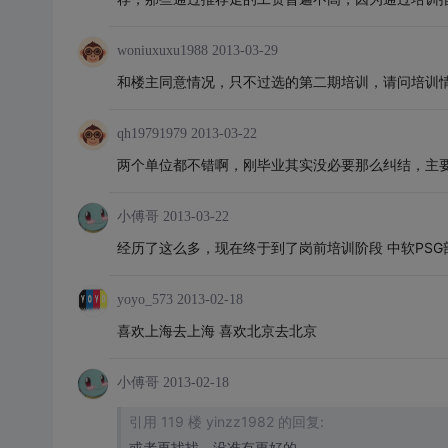
woniuxuxu1988
2013-03-29
和楼主同意情况，只不过选的第二期培训，请问培训
qh19791979
2013-03-22
两个单位都不错啊，刚毕业其实没必要那么纠结，主
小傅哥
2013-03-22
经历了这么多，现在终于到了岗前培训阶段 中软PSG
yoyo_573
2013-02-18
喜欢上海去上海 喜欢北京去北京
小傅哥
2013-02-18
引用 119 楼 yinzz1982 的回复:
或者再找找，没准有更好的