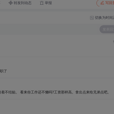
转发到动态
举报
享
写回
切换为时间
发表回
入职了
着不结贴。 看来你工作还不懒吗?工资那样高。拿出点来给兄弟点吧。