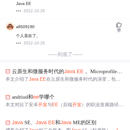
Java EE
2012-10-25
a8509190
赞
个人喜欢了。
2012-10-25
——到底了——
云原生和微服务时代的
Java
EE
， Microprofile和Jakarta
本文介绍了
Java
EE
在云原生和微服务时代的演变，包括
更名为Jakarta
EE
以适应云原生环境，以及MicroProfile作为
优化企业级
Java
微服务架构的项目。
Java
EE
在功能上不
andriod和
ee
学哪个
断更新，如CDI 2.0和JAX-RS 2.1，而MicroProfile则专注于
微服务相关规范。Jakarta
EE
旨在构建云原生的
Java
平台，
本文对比了安卓
开发
与
EE
（后端
开发
）的职业发展路径。
与MicroProfile共同推动
Java
在企业应用
开发
中的发展。
安卓
开发
入门门槛较低，初期薪资较高，但发展前景受
限；而
EE
虽然入门较难，但拥有更广阔的发展空间和长期
Java
SE、
Java
EE
和
Java
ME的区别
的薪资增长潜力。