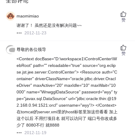
全部评论
maomimiao
赞
谢谢了！ 虽然还是没有解决问题~~
2012-11-23
尊敬的各位领导
赞
<Context docBase="D:\workspace1\ControlCenter\W
ebRoot" path="" reloadable="true" source="org.eclip
se.jst.jee.server:ControlCenter"> <Resource auth="C
ontainer" driverClassName="oracle.jdbc.driver.Oracl
eDriver" maxActive="20" maxIdle="10" maxWait="10
000" name="WnwgglDataSource" password="wyy" ty
pe="javax.sql.DataSource" url="jdbc:oracle:thin:@19
2.168.0.94:1521:orcl" username="wyy"/> </Context>
在tomcat的server.xml里的host标签里加这些看看 加上
这个以后 不用打项目名 就可以访问了 端口号你改成多
少了 8080不行 就8888
2012-11-19