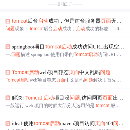
——到底了——
tomcat
后台
启动
成功，但是前台服务器
页面
无法访问的
问题
现象：
tomcat
后台
启动
成功，
启动
成功的标志： 2017
-10-20 9:42:13 org.apache.coyote.http11.Http11Protocol start 信
息: Starting Coyote HTTP/1.1 on http-8888 2017-10-20 9:42:13
springboot项目
Tomcat
启动
成功访问URL出现空白
页
org.apache.jk.common.ChannelSocket init 信
一.
问题
描述 springboot使用自带的
Tomcat
启动
访问URL是
空白
页面
， 且没有出现报错信息 D:\D1\java\jdk\jdk1.8.0_45
\bin\java.exe -XX:TieredStopAtLevel=1 -noverify -Dspring.outp
Tomcat
启动
web项目静态
页面
中文乱码
问题
ut.ansi.enabled=always -Dcom.sun.management.jmxremote -Ds
pring.jmx.enabled=true -Dspring.liveBeansView.mbeanDomain
Tomcat
启动
web项目静态
页面
中文乱码
问题
解决 1 首先查
-
看静态
页面
在编辑器中是否正常, 如果是eclipse ,需要设置
一下项目编码格式为utf-8, 如果是idea , 一般会自动识别, 也
解决:
Tomcat
启动
项目没
问题
,访问网页
页面
出现空白无显示
可以自己手动检查一下, 检查html上面是否有 <meta charset
="UTF-8" /> 2 配置
Tomcat
编码为utf-8 找到
Tomcat
安装目
一般运行 web 项目的时候大部分人选用的是
tomcat
服务
录下的conf目录下的server.xml, 打开 修改 <Connector port
器,今天在运行之前的一个项目的时候,遇到一个无厘头的
问
="8080" prot...
题
,
tomcat
启动
项目没
问题
,但是
页面
却打不开,出现一片空
ideal 使用
tomcat
启动
maven项目访问
页面
404
问题
解
白,404可怕吗？500 可怕吗？可怕！更可怕的是
页面
出现空
白。 之前也遇到过一个类似的
问题
,当时是过滤器拦截了所