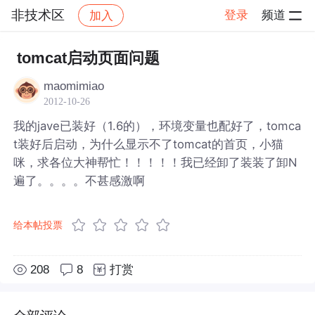
非技术区
登录
频道
加入
帖子详情
社区
非技术区
tomcat启动页面问题
maomimiao
2012-10-26
我的jave已装好（1.6的），环境变量也配好了，tomca
t装好后启动，为什么显示不了tomcat的首页，小猫
咪，求各位大神帮忙！！！！！我已经卸了装装了卸N
遍了。。。。不甚感激啊
给本帖投票
208
8
打赏