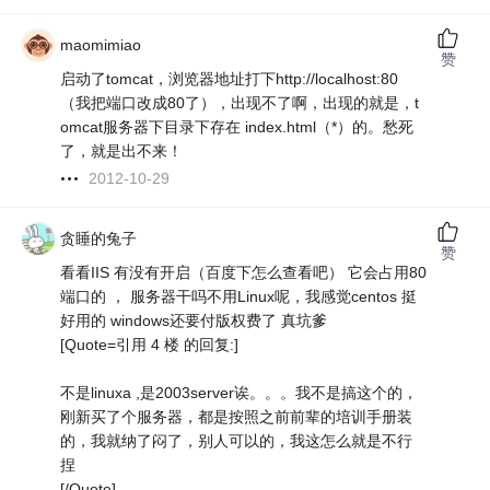
maomimiao
赞
启动了tomcat，浏览器地址打下http://localhost:80
（我把端口改成80了），出现不了啊，出现的就是
，t
omcat服务器下目录下存在 index.html（*）的。愁死
了，就是出不来！
2012-10-29
贪睡的兔子
赞
看看IIS 有没有开启（百度下怎么查看吧） 它会占用80
端口的 ， 服务器干吗不用Linux呢，我感觉centos 挺
好用的 windows还要付版权费了 真坑爹
[Quote=引用 4 楼 的回复:]
不是linuxa ,是2003server诶。。。我不是搞这个的，
刚新买了个服务器，都是按照之前前辈的培训手册装
的，我就纳了闷了，别人可以的，我这怎么就是不行
捏
[/Quote]