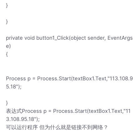
}
}
private void button1_Click(object sender, EventArgs
e)
{
Process p = Process.Start(textBox1.Text,"113.108.9
5.18");
}
表达式Process p = Process.Start(textBox1.Text,"11
3.108.95.18");
可以运行程序 但为什么就是链接不到网络？