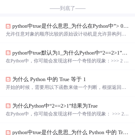
——到底了——
python中true是什么意思_为什么在Python中”> 0 True？
允许任意对象的顺序比较的原始设计动机是允许异构列表
的排序 – 有用地，将所有字符串按字母顺序彼此相邻，并
且所有数字以数字顺序彼此相邻，两个块首先不是由语言
python中true默认为1_为什么Python中“2==2>1”结果为True
保证。例如，这允许在O(N log N)最坏情况时间中的任何
列表(甚至一个具有非哈希项目)中仅获得唯一项目多年
在Python中，你可能会发现这样一个奇怪的现象：>>> 2 =
来，这种务实安排受到侵蚀。第一个裂缝出现时，命令 –
= 2 > 1True>>> (2 == 2) > 1False>>> 2 == (2 > 1)False为什么
比较复数的能力被带走了，在几个版本前。突然，排序任
会出现 2==2>1的结果为True？如果说这是运算符的优先级
何列表的能力消失了：如果列表包含...
为什么 Python 中的 True 等于 1
问题，那么后两个式子为什么又都是False？实际上这涉及
到了Python的 链式对比...
开始的时候，需要用以下函数来做一个判断，根据返回的
值来做一些后续判断处理： def is_success(param): if not para
m: return False return True def process(): ret = is_sucess('p') if re
为什么Python中“2==2>1”结果为True
t: print 'success' else: print 'failed' process() 后来改需求了，要
把失败时返回的结果更细化一些，以便调用的时候可以提
在Python中，你可能会发现这样一个奇怪的现象： >>> 2 =
示更多内容，而不是单纯的提示错误，于
= 2 > 1 True >>> (2 == 2) > 1 False >>> 2 == (2 > 1) False 为
什么会出现 2==2>1的结果为True？如果说这是运算符的优
python中true是什么意思_为什么 Python 中的 True 等于 1
先级问题，那么后两个式子为什么又都是False？ 实际上