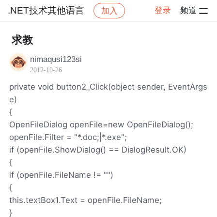
.NET技术其他语言
登录
频道
加入
帖子详情
社区
.NET技术其他语言
求教
nimaqusi123si
2012-10-26
private void button2_Click(object sender, EventArgs
e)
{
OpenFileDialog openFile=new OpenFileDialog();
openFile.Filter = "*.doc;|*.exe";
if (openFile.ShowDialog() == DialogResult.OK)
{
if (openFile.FileName != "")
{
this.textBox1.Text = openFile.FileName;
}