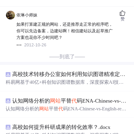
依琳小师妹
赞
如果打算建正规的网站，还是推荐走正常的程序吧，
你可以先边备案，边建站啊！相信建站以及起草推广
方案也花你不少时间吧？
2012-10-26
——到底了——
高校技术转移办公室如何利用知识图谱精准定位产业需求与技术适配
科易网基于40亿+科创知识图谱数据库，深度探索AI技术
在技术转移、成果转化、技术经纪、知识产权、产业创
新、科技招商等垂直领域的多样化应用场景，研究科技创
认知网络分析的
网站
平替
代
码ENA-Chinese-vs-English-reproducible.zip
新领域的AI+数智化解决方案，推动科技创新与产业创新
智能化发展。
认知网络分析的
网站
平替
代
码ENA-Chinese-vs-English-repro
ducible.zip
高校如何提升科研成果的转化效率？.docx