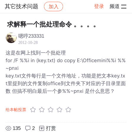
其它技术问题
登录
频道
加入
帖子详情
社区
其它技术问题
求解释一个批处理命令 。。。。
嗯哼233331
2012-10-28
这是在网上找到一个批处理
for /F %%i in (key.txt) do copy E:\Officemini%%i %%
~pnxi
key.txt文件每行是一个文件地址，功能是把文本key.tx
t里提到的文件复制office到文件夹下对应的子目录里面
数 但搞不明白最后一个参%%~pnxi 是什么意思？
给本帖投票
135
2
打赏