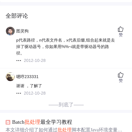
全部评论
图灵狗
赞
p代表路径，n代表文件名，x代表后缀,组合起来就是去
掉了驱动器号，你如果用%%~i就是带驱动器号的路
径。
2012-10-28
嗯哼233331
赞
谢谢 ，了解了
2012-10-28
——到底了——
Batch
批处理
最全学习教程
本文详细介绍了如何通过
批处理
脚本配置Java环境变量，