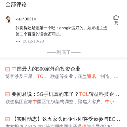
全部评论
xiejin90314
赞
我觉得还是选第一个吧：google蛮好的。如果楼主选
第二个百度的话也还可以。
2012-10-29
——到底了——
中
国最大的500家外商投资企业
博客涉及三星、
TCL
、联想等企业，涵盖
通讯
、制造、物
流领域，但具体内容缺失。推测可能围绕这些企业在相关
领域的业务、发展等方面展开。
要闻君说：5G手机真的来了？
TCL
转型科技企业！鹅厂云部门发布态势报告， DDoS攻击正式进入Tb时代！天上“跑”起出租车？...
联想集团宣布
中
国区组织架构调整，聚焦大客户、
中
小企
业和消费客户，同时高通预告2019年底前将有至少30款骁
龙855 5G手机发布。
TCL
集团转型科技企业，腾讯与广东
【实时动态】这五家头部企业即将受邀参与ECS 2024第六届
电
信
合作布局数据
中
心
，ConsenSys与AMD合作开发基于
区块链的云计算基础设施。
本文报道了ECS2024第六届
中
国电子通
信
与半导体CIO峰