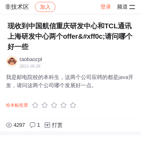
非技术区
登录
频道
加入
帖子详情
社区
非技术区
现收到中国航信重庆研发中心和TCL通讯
上海研发中心两个offer&#xff0c;请问哪个
好一些
taobaozpl
2012-10-29
我是邮电院校的本科生，这两个公司应聘的都是java开
发，请问这两个公司哪个发展好一点。
给本帖投票
4297
1
打赏