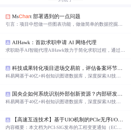
Ms
Char
t 部署遇到的一点问题
引言：项目中想做一些图表功能，做做简单的数据挖掘，
决定采用Ms
Char
t
Web
Control。 这DD又是在.NET3.5sp1
框架基础上开发，所以又不得不把自己的开发框架升级
AIHawk：首款求职申请 AI 网络代理
了，开发过程还算顺利，下了个案例
程序
，也就顺顺利利
的开始拖控件。 可这家伙部署的时候，问题就出现了。部
求职助手AI智能代理AIHawk致力于简化求职过程，通过自
署环境是.NET3.5sp1的环境，一切就绪，IIS浏览，出现错
动化职位申请流程。借助人工智能，它能够帮助用户以定
误。“
未能
加载
文件
或
程序
集
“System.W...
制化的方式申请多个职位。
科技成果转化项目进场交易前，评估备案环节需要准备哪些材料？.docx
科易网基于40亿+科创知识图谱数据库，深度探索AI技术
在技术转移、成果转化、技术经纪、知识产权、产业创
新、科技招商等垂直领域的多样化应用场景，研究科技创
国央企如何系统识别外部创新资源？内部研发体系完善，但对外部高校、中小科技企业技术能力缺乏动态认知。.docx
新领域的AI+数智化解决方案，推动科技创新与产业创新
智能化发展。
科易网基于40亿+科创知识图谱数据库，深度探索AI技术
在技术转移、成果转化、技术经纪、知识产权、产业创
新、科技招商等垂直领域的多样化应用场景，研究科技创
【高速互连技术】基于UIO机制的PCIe无序I/O扩展：多路径架构下内存请求的高性能传输与排序控制方案设计
新领域的AI+数智化解决方案，推动科技创新与产业创新
智能化发展。
内容概要：本文档为PCI-SIG发布的工程变更通知（EC