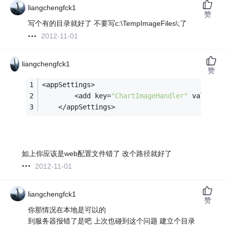
liangchengfck1
赞
写个有的目录就好了 不要写c:\TempImageFiles\;了
2012-11-01
liangchengfck1
赞
<appSettings>
		<add key=
"ChartImageHandler"
 value=
"s
	</appSettings>
如上你应该是web配置文件错了 改个路径就好了
2012-11-01
liangchengfck1
赞
你那情况在本地是可以的
到服务器报错了是吧 上次也碰到这个问题 建立个目录