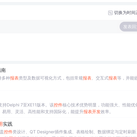
切换为时间
发表回
指南
持多种
报表
类型及数据可视化方式，包括常规
报表
、交互式
报表
等，并能
Delphi 7至XE11版本。该
控件
核心技术优势明显，功能强大、性能优
、易用、灵活、高性能和支持国际化，能提升
报表
开发
效率。
用
实践
盖
控件
类设计、QT Designer插件集成、表格绘制、数据绑定与定时刷新