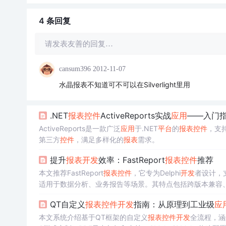
4 条
回复
请发表友善的回复…
cansum396
2012-11-07
水晶报表不知道可不可以在Silverlight里用
.NET
报表
控件
ActiveReports实战
应用
——入门
ActiveReports是一款广泛
应用
于.NET
平台
的
报表
控件
，支
第三方
控件
，满足多样化的
报表
需求。
提升
报表
开发
效率：FastReport
报表
控件
推荐
本文推荐FastReport
报表
控件
，它专为Delphi
开发
者设计，支持
适用于数据分析、业务报告等场景。其特点包括跨版本兼容
QT自定义
报表
控件
开发
指南：从原理到工业级
应
本文系统介绍基于QT框架的自定义
报表
控件
开发
全流程，涵