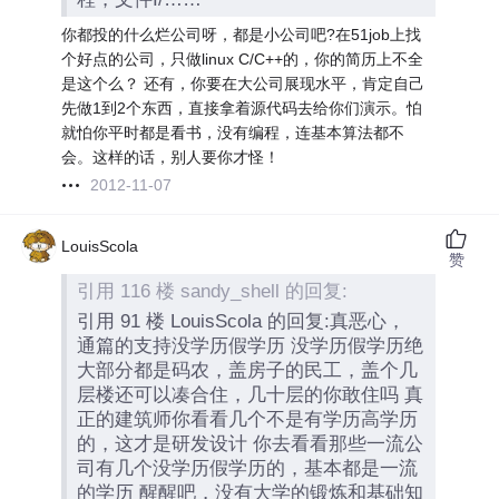
你都投的什么烂公司呀，都是小公司吧?在51job上找
个好点的公司，只做linux C/C++的，你的简历上不全
是这个么？ 还有，你要在大公司展现水平，肯定自己
先做1到2个东西，直接拿着源代码去给你们演示。怕
就怕你平时都是看书，没有编程，连基本算法都不
会。这样的话，别人要你才怪！
2012-11-07
LouisScola
赞
引用 116 楼 sandy_shell 的回复:
引用 91 楼 LouisScola 的回复:真恶心，
通篇的支持没学历假学历 没学历假学历绝
大部分都是码农，盖房子的民工，盖个几
层楼还可以凑合住，几十层的你敢住吗 真
正的建筑师你看看几个不是有学历高学历
的，这才是研发设计 你去看看那些一流公
司有几个没学历假学历的，基本都是一流
的学历 醒醒吧，没有大学的锻炼和基础知