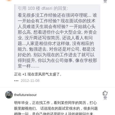
赞
引用 103 楼 dfasri 的回复:
看见很多没工作经验还在强词夺理呢... 谁
一开始会有工作经验? 现在面试你的技术
人员难道天生就会有经验? 一开始就心头
那么高, 想着进些什么中大型企业, 外资企
业, 没斤两还写假简历, 还说人看人有问
题...人家是相信你才这样做, 没有相应的
能力, 勉强进去, 对你还是对公司, 都是没
好处的. 别以为现在的工作进去了就可以
得到提升, 你以为在公司做事, 像在学校那
里一样……
正论 +1 现在歪风邪气太盛了。
2012-11-08
thefutureisour
赞
明年毕业，正在找工作，看到某些同学的简历，打心
眼里鄙视他们。 话说现在的面试官很水的，很多问题
稍微一问，是自己做的还是听比人说的就能问出来。