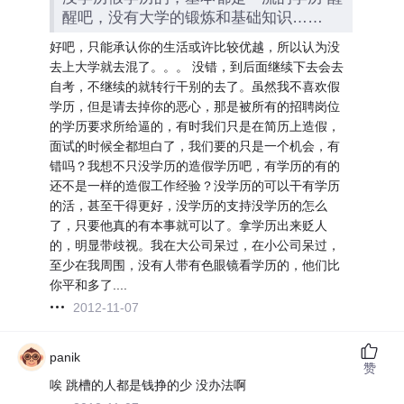
醒吧，没有大学的锻炼和基础知识……
好吧，只能承认你的生活或许比较优越，所以认为没
去上大学就去混了。。。 没错，到后面继续下去会去
自考，不继续的就转行干别的去了。虽然我不喜欢假
学历，但是请去掉你的恶心，那是被所有的招聘岗位
的学历要求所给逼的，有时我们只是在简历上造假，
面试的时候全都坦白了，我们要的只是一个机会，有
错吗？我想不只没学历的造假学历吧，有学历的有的
还不是一样的造假工作经验？没学历的可以干有学历
的活，甚至干得更好，没学历的支持没学历的怎么
了，只要他真的有本事就可以了。拿学历出来贬人
的，明显带歧视。我在大公司呆过，在小公司呆过，
至少在我周围，没有人带有色眼镜看学历的，他们比
你平和多了....
2012-11-07
panik
赞
唉 跳槽的人都是钱挣的少 没办法啊