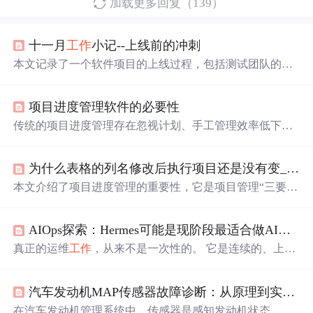
加载更多回复（139）
十一月
工作
小记--上线前的冲刺
本文记录了一个软件项目的上线过程，包括测试团队的组
建与调整、上线前的准备
工作
、以及系统上线后的性能优
化等内容。
项目进度管理软件的必要性
传统的项目进度管理存在忽视计划、手工管理效率低下、
经验
不足导致的管理问题。使用项目进度管理软件能解决
这些问题，提供实时监控、资源协调和责任明确，确保大
为什么表格的列名修改后执行项目还是没有变_项目进度管理重要性
型项目的有效执行。,
本文介绍了项目进度管理的重要性，它是项目管理“三要
素”之一，与成本、质量有辩证联系。还分析了影响项目进
度的因素，如项目范围、成本和质量。指出传统进度管理
AIOps探索：Hermes可能是现阶段最适合做AIOps的Agent（附可行性落地思路）
存在忽视计划、计划与实际脱节、负责人
经验
缺乏等问
题，进而引出项目进度管理软件及其
工作
原理。
真正的运维
工作
，从来不是一次性的。 它是连续的、上下
文密集的、
经验
驱动的。它需要记住你们系统的历史问
题，理解你们业务的依赖关系，知道某类告警在你们环境
汽车发动机MAP传感器故障诊断：从原理到实战的七种症状解析
里意味着什么，知道哪个指标抖动是噪音，哪个日志模式
其实是事故前兆。
在汽车发动机管理系统中，传感器是感知发动机状态、实