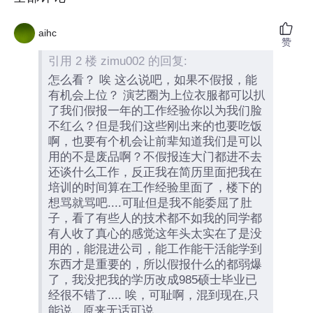
aihc
赞
引用 2 楼 zimu002 的回复:
怎么看？ 唉 这么说吧，如果不假报，能
有机会上位？ 演艺圈为上位衣服都可以扒
了我们假报一年的工作经验你以为我们脸
不红么？但是我们这些刚出来的也要吃饭
啊，也要有个机会让前辈知道我们是可以
用的不是废品啊？不假报连大门都进不去
还谈什么工作，反正我在简历里面把我在
培训的时间算在工作经验里面了，楼下的
想骂就骂吧....可耻但是我不能委屈了肚
子，看了有些人的技术都不如我的同学都
有人收了真心的感觉这年头太实在了是没
用的，能混进公司，能工作能干活能学到
东西才是重要的，所以假报什么的都弱爆
了，我没把我的学历改成985硕士毕业已
经很不错了.... 唉，可耻啊，混到现在,只
能说,,,原来无话可说....