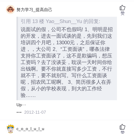
努力学习_提高自己
赞
引用 13 楼 Yao__Shun__Yu 的回复:
说面试的假，公司不也假吗! 1、明明是招
的开发，进去一面试谈的是，先到我们这
培训四个月吧，13000元，之后保证你
进，，大公司 2、“工资面谈”，哪条法律
支持你工资面谈了，这不是欺骗吗，想压
工资吗？去了没谈妥，耽误一天时间你给
出钱啊。要不你就直接写多少工资，不行
就不干，要不就别写。写什么工资面谈
呢，招农民工呢啊。 3、简历很多人在弄
假，从小的学校表现，到大的工作经
验……
Up···
2012-11-07
c_o_o_l_u_l_u
赞