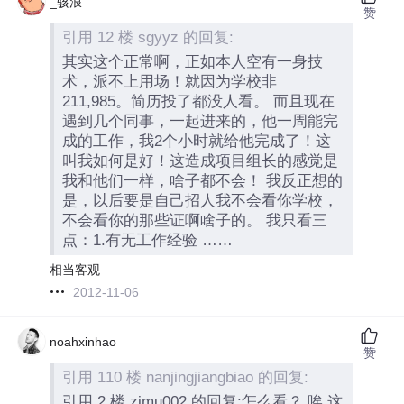
_骇浪
赞
引用 12 楼 sgyyz 的回复:
其实这个正常啊，正如本人空有一身技
术，派不上用场！就因为学校非
211,985。简历投了都没人看。 而且现在
遇到几个同事，一起进来的，他一周能完
成的工作，我2个小时就给他完成了！这
叫我如何是好！这造成项目组长的感觉是
我和他们一样，啥子都不会！ 我反正想的
是，以后要是自己招人我不会看你学校，
不会看你的那些证啊啥子的。 我只看三
点：1.有无工作经验 ……
相当客观
2012-11-06
noahxinhao
赞
引用 110 楼 nanjingjiangbiao 的回复:
引用 2 楼 zimu002 的回复:怎么看？ 唉 这