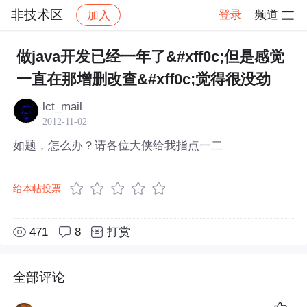
非技术区
登录
频道
加入
帖子详情
社区
非技术区
做java开发已经一年了&#xff0c;但是感觉
一直在那增删改查&#xff0c;觉得很没劲
lct_mail
2012-11-02
如题，怎么办？请各位大侠给我指点一二
给本帖投票
471
8
打赏
全部评论