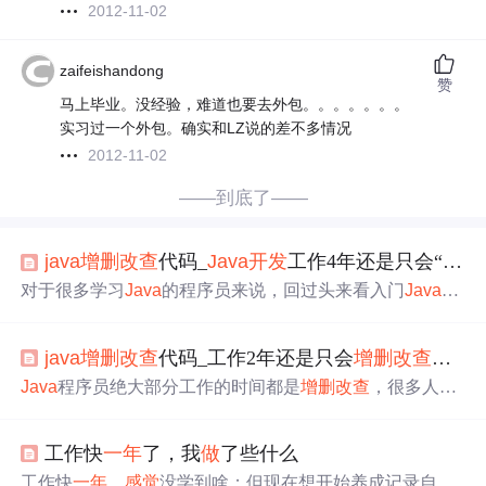
2012-11-02
zaifeishandong
赞
马上毕业。没经验，难道也要去外包。。。。。。。
实习过一个外包。确实和LZ说的差不多情况
2012-11-02
——到底了——
java
增删改查
代码_
Java
开发
工作4年还是只会“
增删
对于很多学习
Java
的程序员来说，回过头来看入门
Java
的
过程并不难，反而是学到后期
感觉
没有进步，尤其是对于
一个进军编程界的两三年的
Java
程序员来说，工作如果还
java
增删改查
代码_工作2年还是只会
增删改查
，
Jav
只是
增删改查
，这可是相当痛苦的。有这种情况的程序
员，有不少是在外包公司，每天就期待下班，简直就是
做
Java
程序员绝大部分工作的时间都是
增删改查
，很多人觉
一天和尚撞一天钟。为了打破这种僵局，
Java
程序员在这
得这项工作没什么技术含量，任何一件事情都要站在不同
个迷茫的阶段应
做
什么呢?下面将为程序员小伙伴们分享5
的角度去考虑，对于大部分的
java
程序员来讲开始前几年
个进阶的注意点，俗话说：师傅领进门...
工作快
一年
了，我
做
了些什么
就是在为了达成
增删改查
而努力，大部分的程序员具备这
种能力之后就开始相对安逸的状态了，
增删改查
的功能如
工作快
一年
，
感觉
没学到啥；但现在想开始养成记录自己