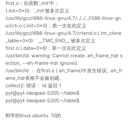
first.o：在函数‘_init’中：
(.init+0x0): `_init'被多次定义
/usr/lib/gcc/i686-linux-gnu/4.7/../../../i386-linux-gn
u/crti.o:(.init+0x0)：第一次在此定义
/usr/lib/gcc/i686-linux-gnu/4.7/crtend.o:(.tm_clone
_table+0x0): `__TMC_END__'被多次定义
first.o:(.data+0x8)：第一次在此定义
/usr/bin/ld: warning: Cannot create .eh_frame_hdr s
ection, --eh-frame-hdr ignored.
/usr/bin/ld ： 在first.o (.eh_frame)中发生错误; .eh_fr
ame_hdr表格不会被创建。
collect2: 错误： ld 返回 1
pyt@pyt-Ideapad-S205:~/table$
pyt@pyt-Ideapad-S205:~/table$
刚学的linux ubuntu .10的