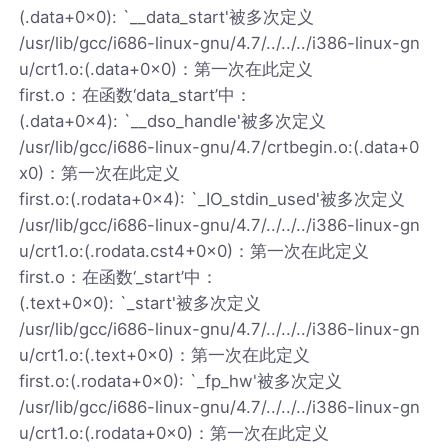
(.data+0x0): `__data_start'被多次定义
/usr/lib/gcc/i686-linux-gnu/4.7/../../../i386-linux-gn
u/crt1.o:(.data+0x0)：第一次在此定义
first.o：在函数‘data_start’中：
(.data+0x4): `__dso_handle'被多次定义
/usr/lib/gcc/i686-linux-gnu/4.7/crtbegin.o:(.data+0
x0)：第一次在此定义
first.o:(.rodata+0x4): `_IO_stdin_used'被多次定义
/usr/lib/gcc/i686-linux-gnu/4.7/../../../i386-linux-gn
u/crt1.o:(.rodata.cst4+0x0)：第一次在此定义
first.o：在函数‘_start’中：
(.text+0x0): `_start'被多次定义
/usr/lib/gcc/i686-linux-gnu/4.7/../../../i386-linux-gn
u/crt1.o:(.text+0x0)：第一次在此定义
first.o:(.rodata+0x0): `_fp_hw'被多次定义
/usr/lib/gcc/i686-linux-gnu/4.7/../../../i386-linux-gn
u/crt1.o:(.rodata+0x0)：第一次在此定义