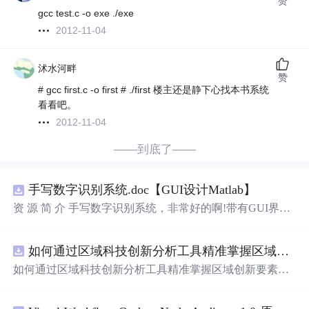
赞
gcc test.c -o exe ./exe
2012-11-04
沭水河畔
赞
# gcc first.c -o first # ./first 楼主还是静下心找本书系统
看看吧。
2012-11-04
——到底了——
手写数字识别系统.doc【GUI设计Matlab】
资 源 简 介 手写数字识别系统，非常好的啊!带有GUI界
面，使用方便! 详 情 说 明 用这个手写数字识别系统，你可
以轻松地识别手写数字。这个系统不仅功能强大，而且还
如何通过区域科技创新分析工具精准掌握区域创新要素分布与产业链融合现状？.docx
带有直观的图形用户界面（GUI），非常容易使用。你只
需要将手写数字输入系统，它将立即给出准确的识别结
如何通过区域科技创新分析工具精准掌握区域创新要素分
果。这个系统可以在各种场景中使用，无论是学校、工作
布与产业链融合现状？
还是日常生活，都能为你提供快速和准确的识别服务。它