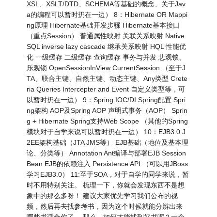
XSL、XSLT/DTD、SCHEMA等基础的概念、关于Jav
a的编程可以暂时扔在一边） 8：Hibernate OR Mappi
ng原理 Hibernate基础开发步骤 Hibernate基本接口
（重点Session） 普通属性映射 关联关系映射 Native
SQL inverse lazy cascade 继承关系映射 HQL 性能优
化 一级缓存 二级缓存 查询缓存 事务与并发 悲观锁、
乐观锁 OpenSessionInView CurrentSession （至于J
TA、联合主键、自然主键、动态主键、Any类型 Crete
ria Queries Intercepter and Event 自定义类型等，可
以暂时扔在一边） 9：Spring IOC/DI Spring配置 Spri
ng架构 AOP及Spring AOP 声明式事务（AOP） Sprin
g + Hibernate Spring支持Web Scope （其他的Spring
模块对于自学来说可以暂时扔在一边） 10：EJB3.0 J
2EE架构基础（JTA JMS等） EJB基础（地位及基本理
论、分类等） Annotation Ant编译与部署EJB Session
Bean EJB的依赖注入 Persistence API （可以用JBoss
学习EJB3.0） 11:至于SOA，对于自学的同学来说，暂
时不用特别关注。 梳理一下，你就会发现东西不是想
象中的那么多呀！ 建议大家优先学习我们公布的视
频，然后再去找参考书，因为这个时候就能分辨出来