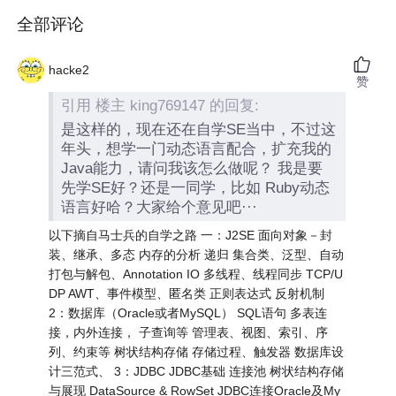
全部评论
hacke2
赞
引用 楼主 king769147 的回复:
是这样的，现在还在自学SE当中，不过这
年头，想学一门动态语言配合，扩充我的
Java能力，请问我该怎么做呢？ 我是要
先学SE好？还是一同学，比如 Ruby动态
语言好哈？大家给个意见吧···
以下摘自马士兵的自学之路 一：J2SE 面向对象－封
装、继承、多态 内存的分析 递归 集合类、泛型、自动
打包与解包、Annotation IO 多线程、线程同步 TCP/U
DP AWT、事件模型、匿名类 正则表达式 反射机制
2：数据库（Oracle或者MySQL） SQL语句 多表连
接，内外连接， 子查询等 管理表、视图、索引、序
列、约束等 树状结构存储 存储过程、触发器 数据库设
计三范式、 3：JDBC JDBC基础 连接池 树状结构存储
与展现 DataSource & RowSet JDBC连接Oracle及My