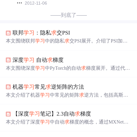
2012-11-06
——到底了——
联邦
学习
：隐私
求
交PSI
本文围绕联邦
学习
中的隐私
求
交PSI展开。介绍了PSI加密
数据
求
交方式，可在保护隐私下计算交集。阐述了其应用
场景，如计算广告效果、寻找联系人。还分析了理想PSI协
深度
学习
自动
求
梯度
议，包括敌手模型、安全性假设和基础协议。对PSI协议分
类及性能进行了探讨，比较不同类型协议的优缺点和适用
本文围绕深度
学习
中PyTorch的自动
求
梯度展开。通过代码
场景。
示例，详细解释了创建可跟踪梯度的张量、计算幂运算、
触发反向传播计算梯度等操作。还介绍了自动微分原理，
机器
学习
常见
求
逆矩阵的方法
以及叶子张量与非叶子张量的区别，同时对运行代码时遇
到的警告和梯度计算结果进行了解释。
本文介绍了机器
学习
中常见的矩阵
求
逆方法，包括高斯消
元法、LU分解法、SVD分解法及QR分解法等。这些方法
在解决线性代数问题时起到关键作用。
【深度
学习
笔记】2.3自动
求
梯度
本文介绍了深度
学习
中自动
求
梯度的概念，通过MXNet库
展示了如何计算函数的梯度。从简单例子开始，讨论了训
练模式与预测模式的切换，以及如何处理包含Python控制