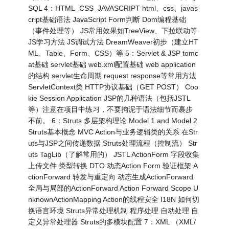
SQL 4：HTML_CSS_JAVASCRIPT html、css、javas
cript基础语法 JavaScript Form判断 Dom编程基础
（事件处理等） JS常用效果如TreeView、下拉联动等
JS学习方法 JS调试方法 DreamWeaver初步（建立HT
ML、Table、Form、CSS）等 5：Servlet & JSP tomc
at基础 servlet基础 web.xml配置基础 web application
的结构 servlet生命周期 request response等常用方法
ServletContext类 HTTP协议基础（GET POST） Coo
kie Session Application JSP的几种语法（包括JSTL
等）注意在项目中练习，不要拘泥于语法细节而裹步
不前。 6：Struts 多层架构理论 Model 1 and Model 2
Struts基本概念 MVC Action与业务逻辑类的关系 在Str
uts与JSP之间传递数据 Struts处理流程（控制流） Str
uts TagLib（了解常用的） JSTL ActionForm 字段收集
上传文件 类型转换 DTO 动态Action Form 验证框架 A
ctionForward 转发与重定向 动态生成ActionForward
全局与局部的ActionForward Action Forward Scope U
nknownActionMapping Action的线程安全 I18N 如何切
换语言环境 Struts异常处理机制 程序处理 自动处理 自
定义异常处理器 Struts的多模块配置 7：XML （XML/