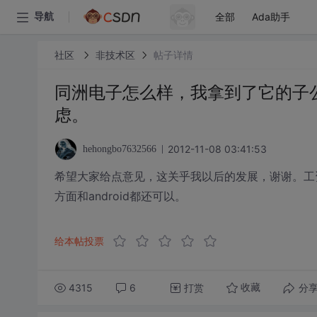
全部
Ada助手
导航
社区
非技术区
帖子详情
同洲电子怎么样，我拿到了它的子公
虑。
2012-11-08 03:41:53
hehongbo7632566
希望大家给点意见，这关乎我以后的发展，谢谢。工资4
方面和android都还可以。
给本帖投票
4315
6
打赏
分
收藏