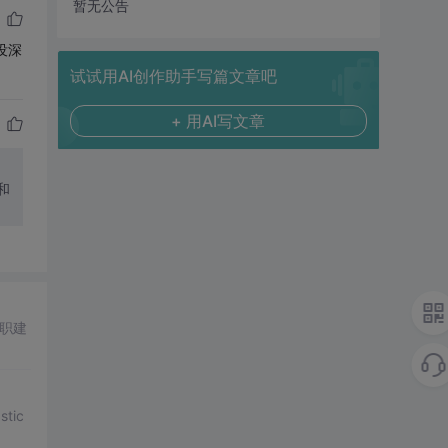
暂无公告
没深
试试用AI创作助手写篇文章吧
+ 用AI写文章
和
职建
ic