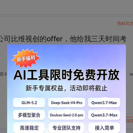
用AI写
司比维视创的offer，他给我三天时间考
500不包吃住。二本通信工程学生一枚，java学的还不错。w
转发到动态
举报
享
写回