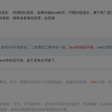
适合。 同洲的比较杂，如果你做java的话，可能比较适合，属于有广度
当售前，销售或者项目经理，去同洲
资4500不包吃住。二本通信工程学生一枚，
java学的还不错
。web方面
ava学的还不错。是不是有点浮躁了。
如腾讯、华为、阿里巴巴的实习与秋招信息，涵盖面试经验、
offer
比较、求
如美团、华为、字节跳动等。还包含不同岗位的面经、笔试题解，以及Elast
选择，反映出秋招的激烈竞争和求职的不易。