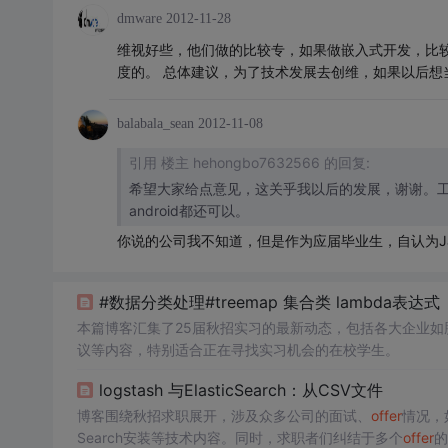
dmware
2012-11-28
维视好些，他们做的比较专，如果做嵌入式开发，比较
度的。 总体建议，为了技术发展去创维，如果以后想
balabala_sean
2012-11-08
引用 楼主 hehongbo7632566 的回复:
希望大家给点意见，这关乎我以后的发展，谢谢。工
android都还可以。
你说的公司我不知道，但是作为应届毕业生，自认为J
#数据分类处理#treemap 集合类 lambda表达式
本篇博客汇集了25届秋招实习的最新动态，包括各大企业
议等内容，特别适合正在寻找实习机会的在校学生。
logstash 与ElasticSearch：从CSV文件
博客围绕秋招求职展开，涉及众多公司的面试、
offer
情况，
Search安装等技术内容。同时，求职者们纠结于多个
offer
的