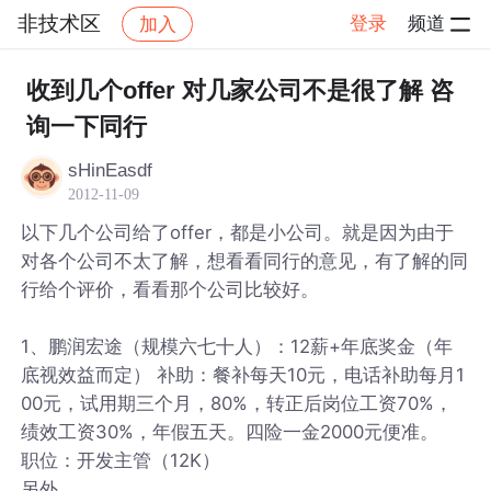
非技术区
登录
频道
加入
帖子详情
社区
非技术区
收到几个offer 对几家公司不是很了解 咨
询一下同行
sHinEasdf
2012-11-09
以下几个公司给了offer，都是小公司。就是因为由于
对各个公司不太了解，想看看同行的意见，有了解的同
行给个评价，看看那个公司比较好。
1、鹏润宏途（规模六七十人）：12薪+年底奖金（年
底视效益而定） 补助：餐补每天10元，电话补助每月1
00元，试用期三个月，80%，转正后岗位工资70%，
绩效工资30%，年假五天。四险一金2000元便准。
职位：开发主管（12K）
另外