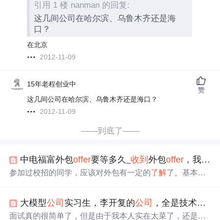
引用 1 楼 nanman 的回复:
这几间公司在哈尔滨、乌鲁木齐还是海
口？
在北京
2012-11-09
15年老程创业中
赞
这几间公司在哈尔滨、乌鲁木齐还是海口？
2012-11-09
——到底了——
中电福富外包
offer
要等多久_
收到
外包
offer
，我到底要不要签?
参加过校招的同学，应该对外包有一定的
了解
了。基本上
我们听过的企业都有外包岗，很多同学也在校招的过程中
拿到过外包
offer
。现在很多大型
公司
为了节省成本，将一
大模型
公司
实习生，李开复的
公司
，全是技术大佬，详情
些偏重劳动量，而非技术量的工作，都选择外包给第三方
公司
来做，这就导致了现在外包
公司
发展越来越兴。如果
面试真的很简单了，但是由于我本人实在太菜了，还是挂