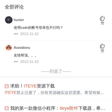
全部评论
huntor
赞
使用csdn的帐号登录也不行吗？
2012-11-10
Acesidonu
赞
友情帮顶。。。
2012-11-10
——到底了——
求助！
ITEYE
资源下载
ITEYE
禁止注册了，但有资源确实迫切需要。希望有账号
的朋友能
帮
我在这个链接下https://hzy3774.
iteye
.com/blog/1
735163 下载
附件
并发送至我的邮箱15665310741@163.com
我的第一款微信小程序：
iteye
附件
下载器，希望大家好好爱惜
万分感谢！！！！！！ 欢迎使用Markdown编辑器 你好！