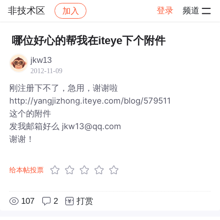
非技术区
登录
频道
加入
帖子详情
社区
非技术区
哪位好心的帮我在iteye下个附件
jkw13
2012-11-09
刚注册下不了，急用，谢谢啦
http://yangjizhong.iteye.com/blog/579511
这个的附件
发我邮箱好么 jkw13@qq.com
谢谢！
给本帖投票
107
2
打赏